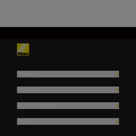
Încărcați mai mult
Produse
Inspirație
Ajutor și asistență
Companie