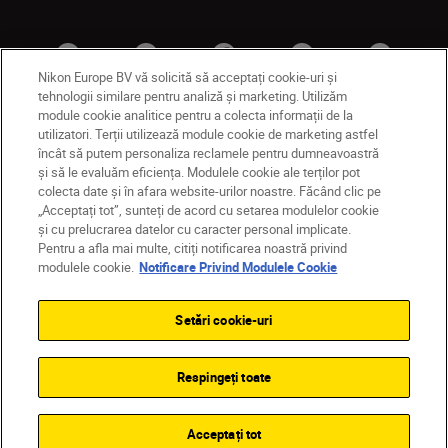
Nikon Europe BV vă solicită să acceptați cookie-uri și
tehnologii similare pentru analiză și marketing. Utilizăm
module cookie analitice pentru a colecta informații de la
utilizatori. Terții utilizează module cookie de marketing astfel
MD
Nikon Sites
încât să putem personaliza reclamele pentru dumneavoastră
și să le evaluăm eficiența. Modulele cookie ale terților pot
Contactaţi-ne
Politică de confidențialitate
colecta date și în afara website-urilor noastre. Făcând clic pe
Termeni de utilizare
„Acceptați tot”, sunteți de acord cu setarea modulelor cookie
Notificare privind modulele cookie
Setări cookie
și cu prelucrarea datelor cu caracter personal implicate.
© 2026 Nikon
Pentru a afla mai multe, citiți notificarea noastră privind
modulele cookie.
Notificare Privind Modulele Cookie
Setări cookie-uri
Back to top
Respingeți toate
Acceptați tot