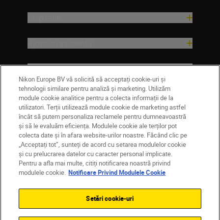
Inspirație
Ajutor și asistență
Companie
Nikon Europe BV vă solicită să acceptați cookie-uri și
tehnologii similare pentru analiză și marketing. Utilizăm
module cookie analitice pentru a colecta informații de la
utilizatori. Terții utilizează module cookie de marketing astfel
încât să putem personaliza reclamele pentru dumneavoastră
și să le evaluăm eficiența. Modulele cookie ale terților pot
colecta date și în afara website-urilor noastre. Făcând clic pe
„Acceptați tot”, sunteți de acord cu setarea modulelor cookie
și cu prelucrarea datelor cu caracter personal implicate.
Pentru a afla mai multe, citiți notificarea noastră privind
MD
Nikon Sites
modulele cookie.
Notificare Privind Modulele Cookie
Contactaţi-ne
Politică de confidențialitate
Termeni de utilizare
Setări cookie-uri
Notificare privind modulele cookie
Setări cookie
© 2026 Nikon