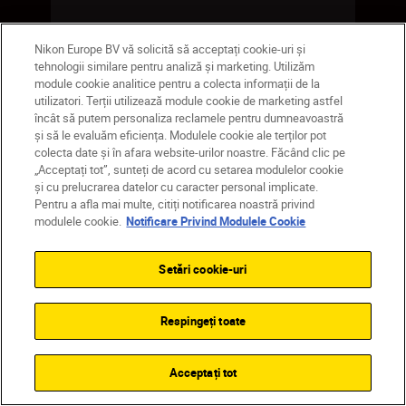
Nikon Europe BV vă solicită să acceptați cookie-uri și
CUMPĂRAŢI ACUM
tehnologii similare pentru analiză și marketing. Utilizăm
module cookie analitice pentru a colecta informații de la
utilizatori. Terții utilizează module cookie de marketing astfel
încât să putem personaliza reclamele pentru dumneavoastră
și să le evaluăm eficiența. Modulele cookie ale terților pot
colecta date și în afara website-urilor noastre. Făcând clic pe
„Acceptați tot”, sunteți de acord cu setarea modulelor cookie
și cu prelucrarea datelor cu caracter personal implicate.
Pentru a afla mai multe, citiți notificarea noastră privind
modulele cookie.
Notificare Privind Modulele Cookie
Setări cookie-uri
Respingeți toate
Acceptați tot