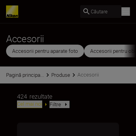
Căutare
Accesorii
Accesorii pentru aparate foto
Accesorii pentru obi
Accesorii
Pagină principa...
Produse
424
rezultate
Cel mai noi
Filtre