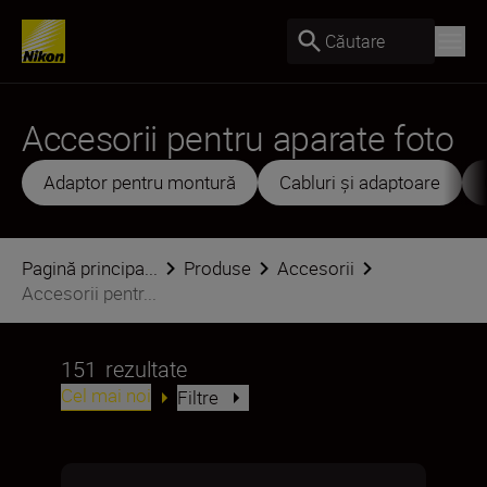
Căutare
Accesorii pentru aparate foto
Adaptor pentru montură
Cabluri și adaptoare
Pagină principa...
Produse
Accesorii
Accesorii pentr...
151
rezultate
Cel mai noi
Filtre