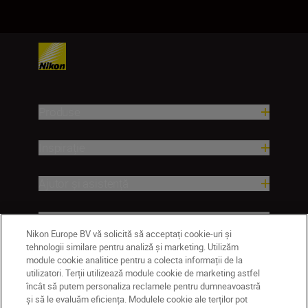
Produse
Inspirație
Ajutor și asistență
Companie
Nikon Europe BV vă solicită să acceptați cookie-uri și
tehnologii similare pentru analiză și marketing. Utilizăm
module cookie analitice pentru a colecta informații de la
utilizatori. Terții utilizează module cookie de marketing astfel
încât să putem personaliza reclamele pentru dumneavoastră
și să le evaluăm eficiența. Modulele cookie ale terților pot