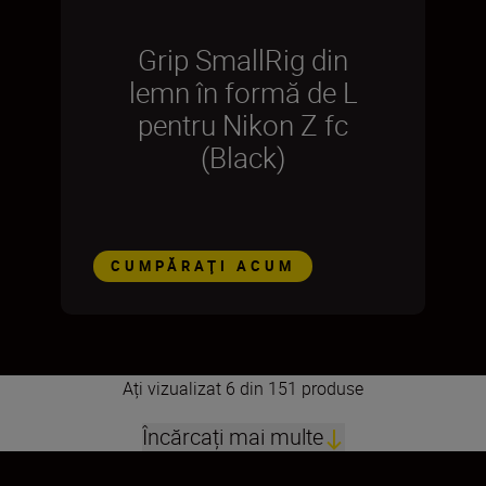
Grip SmallRig din
lemn în formă de L
pentru Nikon Z fc
(Black)
CUMPĂRAŢI ACUM
Ați vizualizat 6 din 151 produse
Încărcați mai multe
1
2
3
4
5
6
7
8
9
10
11
12
13
14
15
16
17