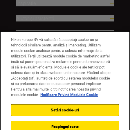
Inspirație
Ajutor și asistență
Companie
Nikon Europe BV vă solicită să acceptați cookie-uri și
tehnologii similare pentru analiză și marketing. Utilizăm
module cookie analitice pentru a colecta informații de la
utilizatori. Terții utilizează module cookie de marketing astfel
încât să putem personaliza reclamele pentru dumneavoastră
și să le evaluăm eficiența. Modulele cookie ale terților pot
colecta date și în afara website-urilor noastre. Făcând clic pe
„Acceptați tot”, sunteți de acord cu setarea modulelor cookie
și cu prelucrarea datelor cu caracter personal implicate.
Pentru a afla mai multe, citiți notificarea noastră privind
MD
Nikon Sites
modulele cookie.
Notificare Privind Modulele Cookie
Contactaţi-ne
Politică de confidențialitate
Termeni de utilizare
Setări cookie-uri
Notificare privind modulele cookie
Setări cookie
© 2026 Nikon
Respingeți toate