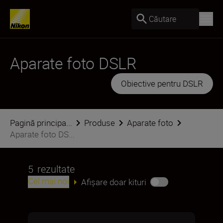
Căutare
Aparate foto DSLR
Obiective pentru DSLR
Pagină principa...
Produse
Aparate foto
Aparate foto DS...
5
rezultate
Cel mai noi
Afișare doar kituri