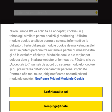
Ajutor și asistență
Companie
Nikon Europe BV vă solicită să acceptați cookie-uri și
tehnologii similare pentru analiză și marketing. Utilizăm
module cookie analitice pentru a colecta informații de la
utilizatori. Terții utilizează module cookie de marketing astfel
încât să putem personaliza reclamele pentru dumneavoastră
și să le evaluăm eficiența. Modulele cookie ale terților pot
colecta date și în afara website-urilor noastre. Făcând clic pe
„Acceptați tot”, sunteți de acord cu setarea modulelor cookie
și cu prelucrarea datelor cu caracter personal implicate.
Pentru a afla mai multe, citiți notificarea noastră privind
MD
Nikon Sites
modulele cookie.
Notificare Privind Modulele Cookie
Contactaţi-ne
Politică de confidențialitate
Termeni de utilizare
Setări cookie-uri
Notificare privind modulele cookie
Setări cookie
© 2026 Nikon
Respingeți toate