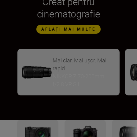
Creat pentru
cinematografie
AFLAȚI MAI MULTE
Mai clar. Mai ușor. Mai
rapid.
NIKKOR Z 70-200mm
f/2.8 VR S II