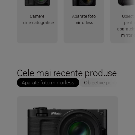
Camere
Aparate foto
Obiect
cinematografice
mirrorless
pentr
aparatele
mirrorl
Cele mai recente produse
Aparate foto mirrorless
Obiective pentru apara