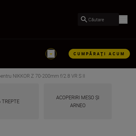
Căutare
CUMPĂRAŢI ACUM
pentru NIKKOR Z 70-200mm f/2.8 VR S II
ACOPERIRI MESO ȘI
6 TREPTE
ARNEO