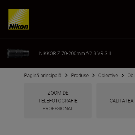
Skip content
NIKKOR Z 70-200mm f/2.8 VR S II
Pagină principală
Produse
Obiective
Obi
ZOOM DE
TELEFOTOGRAFIE
CALITATEA L
PROFESIONAL