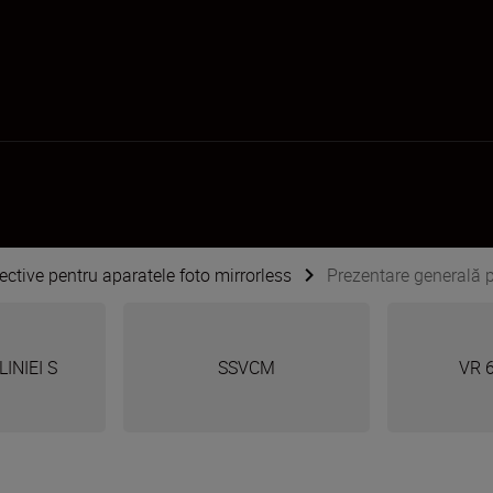
ective pentru aparatele foto mirrorless
Prezentare generală 
INIEI S
SSVCM
VR 