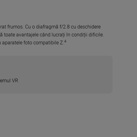
vărat frumos. Cu o diafragmă f/2.8 cu deschidere
 toate avantajele când lucrați în condiții dificile.
4
u aparatele foto compatibile Z.
stemul VR