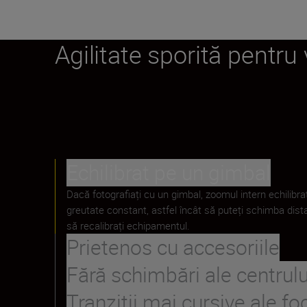
Agilitate sporită pentru
Echilibrat pe un gimbal
Dacă fotografiați cu un gimbal, zoomul intern echilibr
greutate constant, astfel încât să puteți schimba dista
să recalibrați echipamentul.
Prietenos cu accesoriile
Fără schimbări ale centrulu
Tranziții mai cursive ale foc