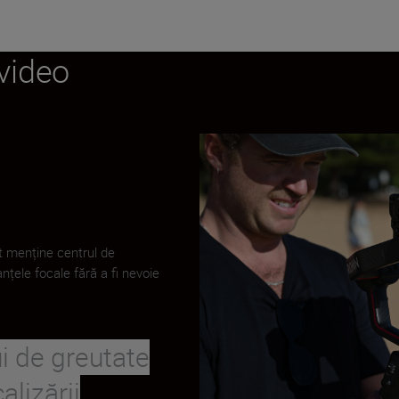
 video
at menține centrul de
nțele focale fără a fi nevoie
i de greutate
alizării