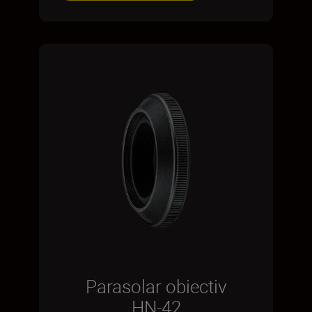
Parasolar obiectiv
HN-42