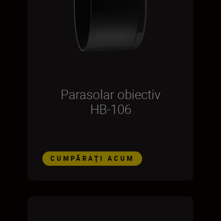
Parasolar obiectiv
HB-106
CUMPĂRAŢI ACUM