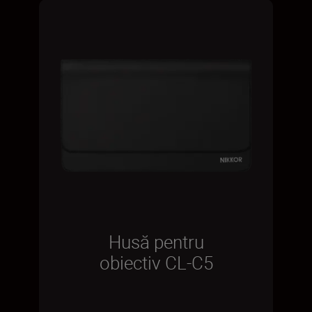
Husă pentru
obiectiv CL-C5