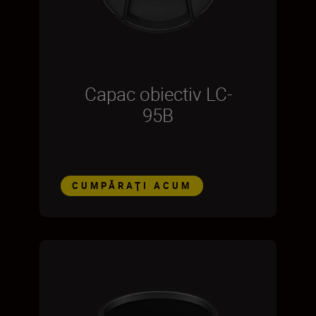
Capac obiectiv LC-
95B
CUMPĂRAŢI ACUM