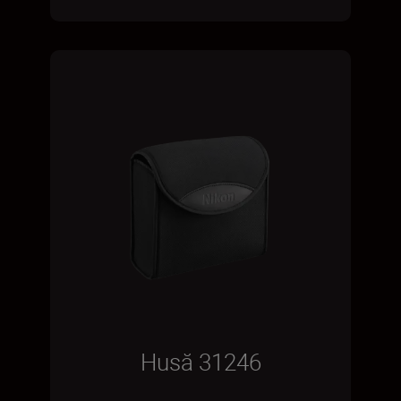
Husă 31246