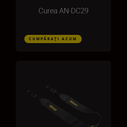
Curea AN-DC29
CUMPĂRAŢI ACUM