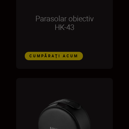
Parasolar obiectiv
HK-43
CUMPĂRAŢI ACUM