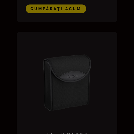
CUMPĂRAŢI ACUM