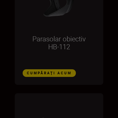
Parasolar obiectiv
HB-112
CUMPĂRAŢI ACUM