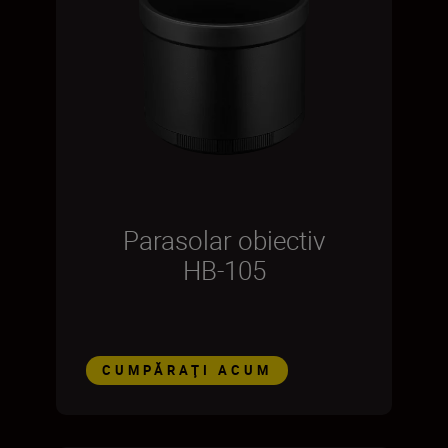
Parasolar obiectiv
HB-105
CUMPĂRAŢI ACUM