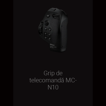
Grip de
telecomandă MC-
N10