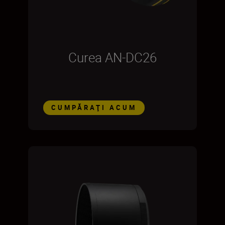
Curea AN-DC26
CUMPĂRAŢI ACUM