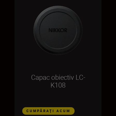
Capac obiectiv LC-
K108
CUMPĂRAŢI ACUM