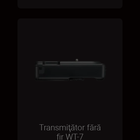
Transmiţător fără
fir WT-7