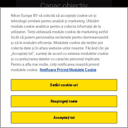
Capac obiectiv
frontal LC-55A
Nikon Europe BV vă solicită să acceptați cookie-uri și
tehnologii similare pentru analiză și marketing. Utilizăm
module cookie analitice pentru a colecta informații de la
utilizatori. Terții utilizează module cookie de marketing astfel
încât să putem personaliza reclamele pentru dumneavoastră
și să le evaluăm eficiența. Modulele cookie ale terților pot
CUMPĂRAŢI ACUM
colecta date și în afara website-urilor noastre. Făcând clic pe
„Acceptați tot”, sunteți de acord cu setarea modulelor cookie
și cu prelucrarea datelor cu caracter personal implicate.
Pentru a afla mai multe, citiți notificarea noastră privind
modulele cookie.
Notificare Privind Modulele Cookie
Setări cookie-uri
Respingeți toate
Acceptați tot