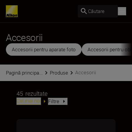
Căutare
Accesorii
Accesorii pentru aparate foto
Accesorii pentru obi
Accesorii
Pagină principa...
Produse
45
rezultate
Cel mai noi
Filtre