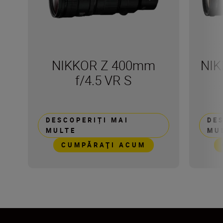
NIKKOR Z 400mm
NIK
f/4.5 VR S
DESCOPERIȚI MAI
DE
MULTE
MU
CUMPĂRAŢI ACUM