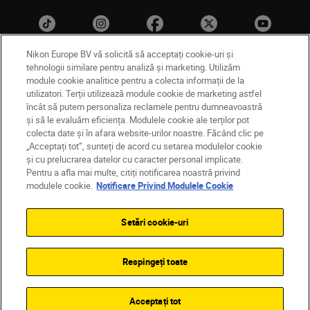
Nikon Europe BV vă solicită să acceptați cookie-uri și
tehnologii similare pentru analiză și marketing. Utilizăm
module cookie analitice pentru a colecta informații de la
MD
Nikon Sites
utilizatori. Terții utilizează module cookie de marketing astfel
Contactaţi-ne
Politică de confidențialitate
încât să putem personaliza reclamele pentru dumneavoastră
și să le evaluăm eficiența. Modulele cookie ale terților pot
Termeni de utilizare
colecta date și în afara website-urilor noastre. Făcând clic pe
Notificare privind modulele cookie
Setări cookie
„Acceptați tot”, sunteți de acord cu setarea modulelor cookie
© 2026 Nikon
și cu prelucrarea datelor cu caracter personal implicate.
Pentru a afla mai multe, citiți notificarea noastră privind
modulele cookie.
Notificare Privind Modulele Cookie
Back to top
Setări cookie-uri
Respingeți toate
Acceptați tot