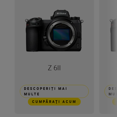
Z 6II
DESCOPERIȚI MAI
DE
MULTE
MU
CUMPĂRAŢI ACUM