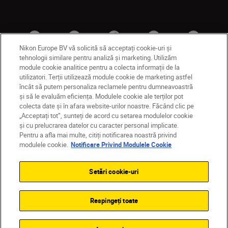
Nikon Europe BV vă solicită să acceptați cookie-uri și
tehnologii similare pentru analiză și marketing. Utilizăm
module cookie analitice pentru a colecta informații de la
utilizatori. Terții utilizează module cookie de marketing astfel
MD
Nikon Sites
încât să putem personaliza reclamele pentru dumneavoastră
și să le evaluăm eficiența. Modulele cookie ale terților pot
Contactaţi-ne
Politică de confidențialitate
colecta date și în afara website-urilor noastre. Făcând clic pe
Termeni de utilizare
„Acceptați tot”, sunteți de acord cu setarea modulelor cookie
Notificare privind modulele cookie
Setări cookie
și cu prelucrarea datelor cu caracter personal implicate.
© 2026 Nikon
Pentru a afla mai multe, citiți notificarea noastră privind
modulele cookie.
Notificare Privind Modulele Cookie
Setări cookie-uri
Back to top
Respingeți toate