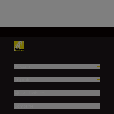
Încărcați mai mult
Produse
Inspirație
Ajutor și asistență
Companie