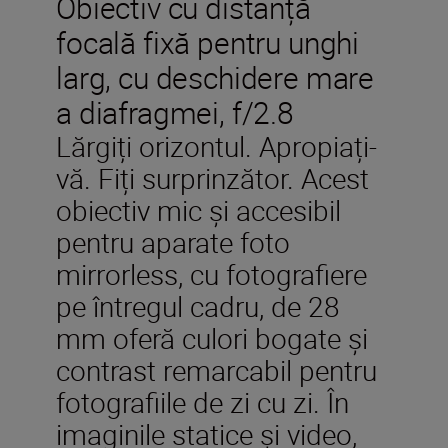
Obiectiv cu distanță
focală fixă pentru unghi
larg, cu deschidere mare
a diafragmei, f/2.8
Lărgiți orizontul. Apropiați-
vă. Fiți surprinzător. Acest
obiectiv mic și accesibil
pentru aparate foto
mirrorless, cu fotografiere
pe întregul cadru, de 28
mm oferă culori bogate și
contrast remarcabil pentru
fotografiile de zi cu zi. În
imaginile statice și video,