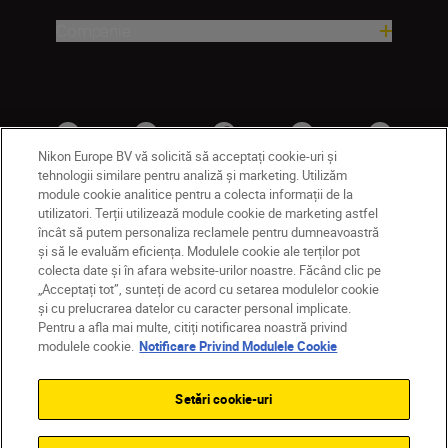
Companie
Nikon Europe BV vă solicită să acceptați cookie-uri și
tehnologii similare pentru analiză și marketing. Utilizăm
module cookie analitice pentru a colecta informații de la
utilizatori. Terții utilizează module cookie de marketing astfel
MD
Nikon Sites
încât să putem personaliza reclamele pentru dumneavoastră
și să le evaluăm eficiența. Modulele cookie ale terților pot
Contactaţi-ne
Politică de confidențialitate
colecta date și în afara website-urilor noastre. Făcând clic pe
Termeni de utilizare
„Acceptați tot”, sunteți de acord cu setarea modulelor cookie
Notificare privind modulele cookie
Setări cookie
și cu prelucrarea datelor cu caracter personal implicate.
© 2026 Nikon
Pentru a afla mai multe, citiți notificarea noastră privind
modulele cookie.
Notificare Privind Modulele Cookie
Setări cookie-uri
Back to top