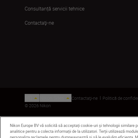
Consultanță servicii tehnice
Contactaţi-ne
MD
Nikon Sites
Contactaţi-ne
Politică de confide
© 2026 Nikon
Nikon Europe BV vă solicită să acceptați cookie-uri și tehnologii similare 
analitice pentru a colecta informații de la utilizatori. Terții utilizează mo
personaliza reclamele pentru dumneavoastră și să le evaluăm eficiența. Mod