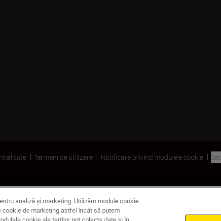
nțialitate
Termeni de utilizare
Notificare privind modulele cookie
Set
pentru analiză și marketing. Utilizăm module cookie
dule cookie de marketing astfel încât să putem
ulele cookie ale terților pot colecta date și în