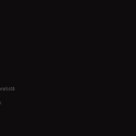
ratistă
n