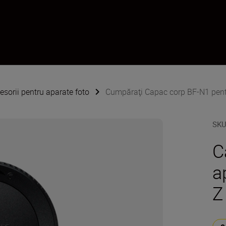
esorii pentru aparate foto
Cumpăraţi Capac corp BF-N1 pentr
SK
C
a
Z