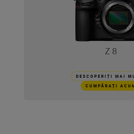
Z 8
DESCOPERIȚI MAI M
CUMPĂRAŢI ACU