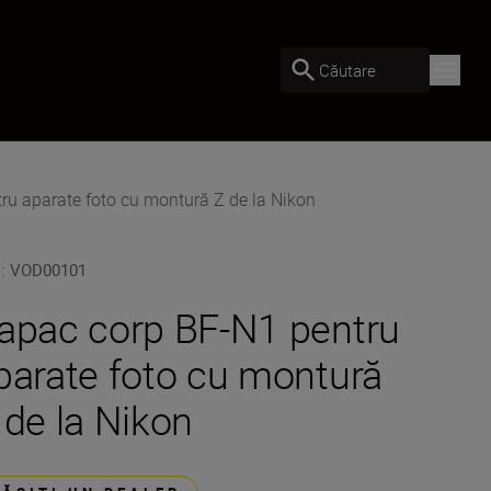
Căutare
u aparate foto cu montură Z de la Nikon
U
:
VOD00101
apac corp BF-N1 pentru
parate foto cu montură
 de la Nikon