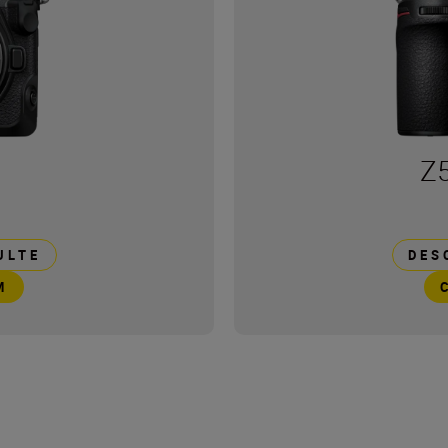
Z5
ULTE
DES
M