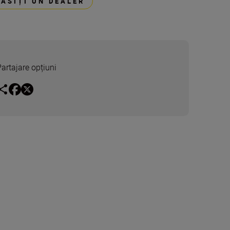
GĂSIȚI UN DEALER
Partajare opțiuni