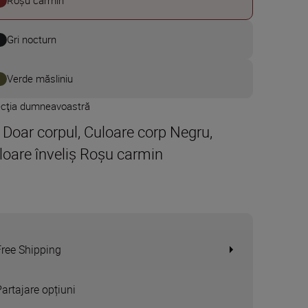
Roșu carmin
Gri nocturn
Verde măsliniu
ecţia dumneavoastră
t Doar corpul, Culoare corp Negru,
loare înveliș Roșu carmin
Free Shipping
Partajare opțiuni