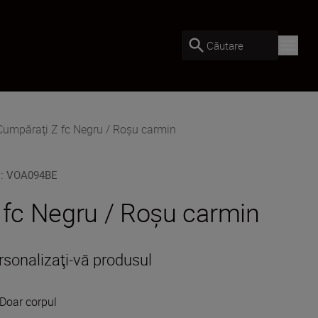
Căutare
Cumpăraţi Z fc Negru / Roșu carmin
U
:
VOA094BE
 fc Negru / Roșu carmin
rsonalizaţi-vă produsul
Doar corpul