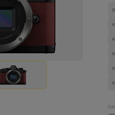
D
K
K
K
K
K
Cul