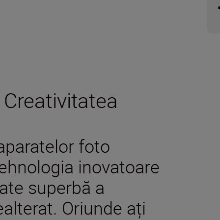
 Creativitatea
paratelor foto
tehnologia inovatoare
itate superbă a
ealterat. Oriunde ați