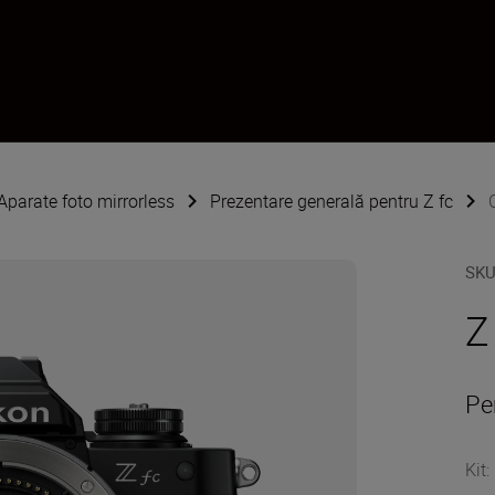
Aparate foto mirrorless
Prezentare generală pentru Z fc
SK
Z
Pe
Kit
: