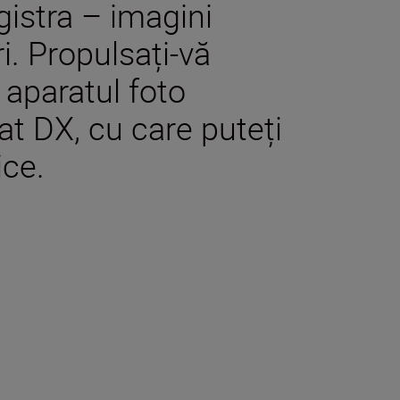
egistra – imagini
ri. Propulsați-vă
u aparatul foto
at DX, cu care puteți
ce.