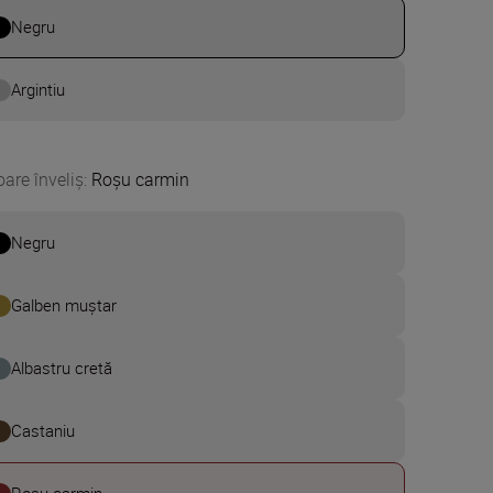
Negru
Argintiu
oare înveliș
:
Roșu carmin
Negru
Galben muștar
Albastru cretă
Castaniu