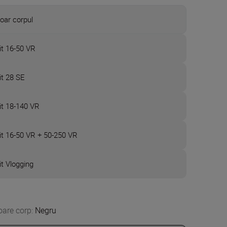
oar corpul
it 16-50 VR
it 28 SE
it 18-140 VR
it 16-50 VR + 50-250 VR
it Vlogging
oare corp
:
Negru