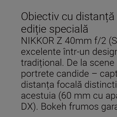
Obiectiv cu distanță f
ediție specială
NIKKOR Z 40mm f/2 (SE
excelente într-un desig
tradițional. De la scene
portrete candide – capt
distanța focală distinc
acestuia (60 mm cu apa
DX). Bokeh frumos gara