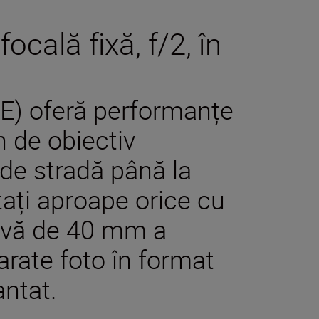
ocală fixă, f/2, în
) oferă performanțe
n de obiectiv
 de stradă până la
ați aproape orice cu
tivă de 40 mm a
rate foto în format
ntat.