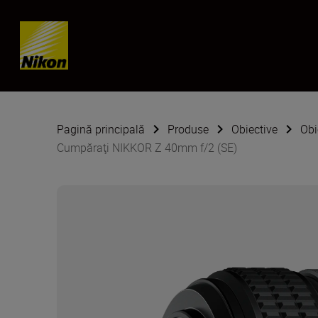
Skip content
Pagină principală
Produse
Obiective
Obi
Cumpăraţi NIKKOR Z 40mm f/2 (SE)