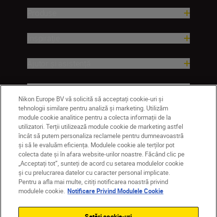
Produse
Inspirație
Ajutor și asistență
Companie
Nikon Europe BV vă solicită să acceptați cookie-uri și
tehnologii similare pentru analiză și marketing. Utilizăm
module cookie analitice pentru a colecta informații de la
utilizatori. Terții utilizează module cookie de marketing astfel
încât să putem personaliza reclamele pentru dumneavoastră
și să le evaluăm eficiența. Modulele cookie ale terților pot
colecta date și în afara website-urilor noastre. Făcând clic pe
„Acceptați tot”, sunteți de acord cu setarea modulelor cookie
și cu prelucrarea datelor cu caracter personal implicate.
Pentru a afla mai multe, citiți notificarea noastră privind
MD
Nikon Sites
modulele cookie.
Notificare Privind Modulele Cookie
Contactaţi-ne
Politică de confidențialitate
Termeni de utilizare
Setări cookie-uri