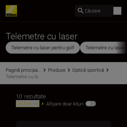
Căutare
Telemetre cu laser
Telemetre cu laser pentru golf
Telemetre cu laser 
Pagină principa...
Produse
Optică sportivă
Telemetre cu la...
10
rezultate
Cel mai noi
Afișare doar kituri