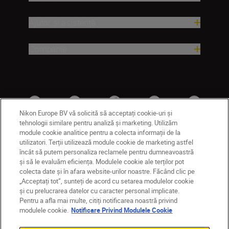
Ajutor și asistență
Companie
Nikon Europe BV vă solicită să acceptați cookie-uri și
tehnologii similare pentru analiză și marketing. Utilizăm
module cookie analitice pentru a colecta informații de la
utilizatori. Terții utilizează module cookie de marketing astfel
MD
Nikon Sites
încât să putem personaliza reclamele pentru dumneavoastră
și să le evaluăm eficiența. Modulele cookie ale terților pot
Contactaţi-ne
Politică de confidențialitate
colecta date și în afara website-urilor noastre. Făcând clic pe
Termeni de utilizare
„Acceptați tot”, sunteți de acord cu setarea modulelor cookie
Notificare privind modulele cookie
Setări cookie
și cu prelucrarea datelor cu caracter personal implicate.
© 2026 Nikon
Pentru a afla mai multe, citiți notificarea noastră privind
modulele cookie.
Notificare Privind Modulele Cookie