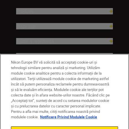
Produse
Inspirație
Ajutor și asistență
Companie
Nikon Europe BV vă solicită să acceptați cookie-uri și
tehnologii similare pentru analiză și marketing. Utilizăm
module cookie analitice pentru a colecta informații de la
utilizatori. Terții utilizează module cookie de marketing astfel
încât să putem personaliza reclamele pentru dumneavoastră
și să le evaluăm eficiența. Modulele cookie ale terților pot
colecta date și în afara website-urilor noastre. Făcând clic pe
„Acceptați tot”, sunteți de acord cu setarea modulelor cookie
și cu prelucrarea datelor cu caracter personal implicate.
Pentru a afla mai multe, citiți notificarea noastră privind
MD
Nikon Sites
modulele cookie.
Notificare Privind Modulele Cookie
Contactaţi-ne
Politică de confidențialitate
Termeni de utilizare