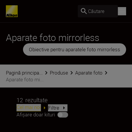
Căutare
Aparate foto mirrorless
Obiective pentru aparatele foto mirrorless
Pagină principa...
Produse
Aparate foto
Aparate foto mi...
12
rezultate
Cel mai noi
Filtre
Afișare doar kituri