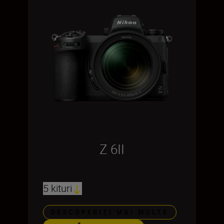
Z 6II
5 kituri
DESCOPERIȚI MAI MULTE