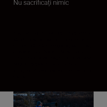
Nu sacrificați nimic
Adaptorul pentru montură FTZ vă permite
să beneficiaţi la maximum de obiectivele
cu montură F când fotografiaţi sau filmaţi
cu aparatul foto Nikon Z. Nu se’ pierde
nimic din calitatea imaginii. Iar obiectivele
NIKKOR fără sistem de reducere a
vibraţiilor (VR) vor descoperi noi niveluri de
claritate.