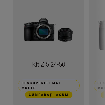
Kit Z 5 24-50
DESCOPERIȚI MAI
DE
MULTE
MU
CUMPĂRAŢI ACUM