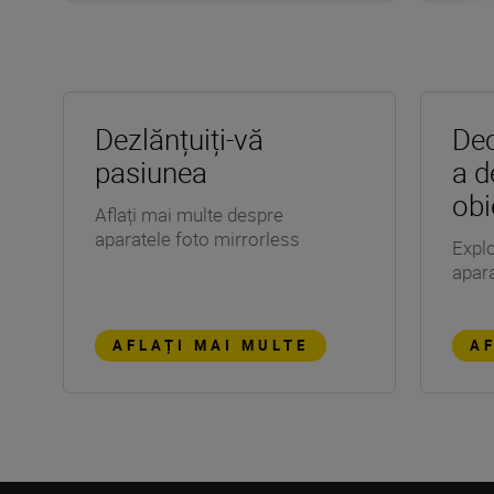
Dezlănțuiți-vă
Dec
pasiunea
a d
obi
Aflați mai multe despre
aparatele foto mirrorless
Explo
apara
AFLAȚI MAI MULTE
AF