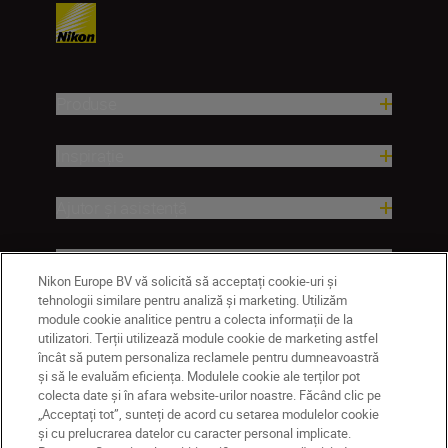
Produse
Inspirație
Ajutor și asistență
Companie
Nikon Europe BV vă solicită să acceptați cookie-uri și
tehnologii similare pentru analiză și marketing. Utilizăm
module cookie analitice pentru a colecta informații de la
utilizatori. Terții utilizează module cookie de marketing astfel
încât să putem personaliza reclamele pentru dumneavoastră
și să le evaluăm eficiența. Modulele cookie ale terților pot
colecta date și în afara website-urilor noastre. Făcând clic pe
„Acceptați tot”, sunteți de acord cu setarea modulelor cookie
și cu prelucrarea datelor cu caracter personal implicate.