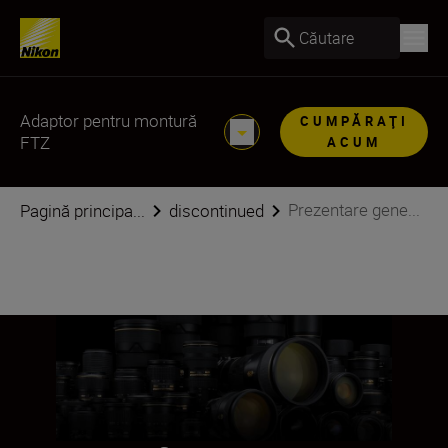
Căutare
Adaptor pentru montură
CUMPĂRAŢI
FTZ
ACUM
Prezentare gene...
Pagină principa...
discontinued