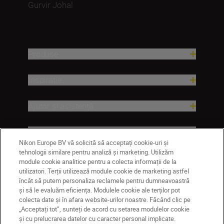
Gurvir Johal
Produse
Inspirație
Ajutor și asistență
Companie
Nikon Europe BV vă solicită să acceptați cookie-uri și
tehnologii similare pentru analiză și marketing. Utilizăm
module cookie analitice pentru a colecta informații de la
utilizatori. Terții utilizează module cookie de marketing astfel
încât să putem personaliza reclamele pentru dumneavoastră
și să le evaluăm eficiența. Modulele cookie ale terților pot
colecta date și în afara website-urilor noastre. Făcând clic pe
„Acceptați tot”, sunteți de acord cu setarea modulelor cookie
și cu prelucrarea datelor cu caracter personal implicate.