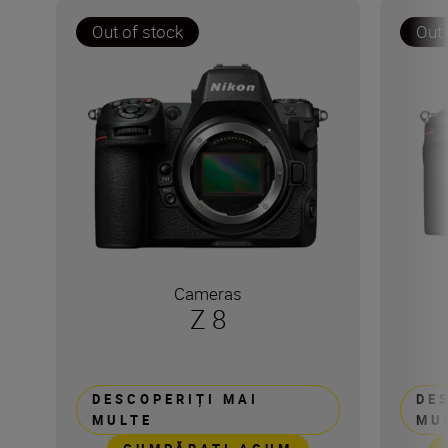
Out of stock
Out 
Cameras
Z 8
DESCOPERIȚI MAI
DE
MULTE
MU