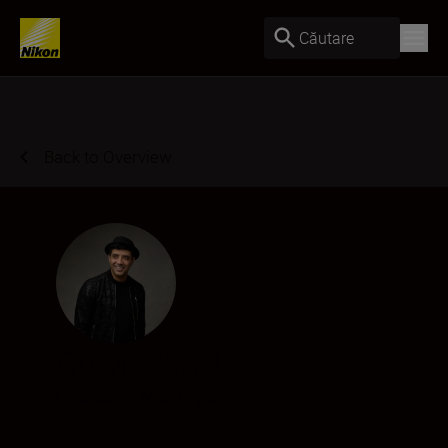
Căutare
Back to Overview
Gurvir Johal
Creator
•
Weddings