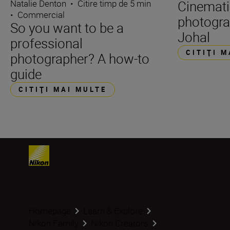
Natalie Denton
•
Citire timp de 5 min
Cinemati
•
Commercial
photogra
So you want to be a
Johal
professional
CITIŢI 
photographer? A how-to
guide
CITIŢI MAI MULTE
Homepage
Learn & Explore
Nikon Family
Nikon Creators