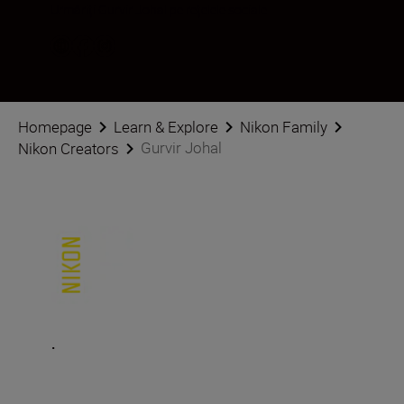
Urmăriți Gurvir Johal pe rețelele sociale
Homepage
Learn & Explore
Nikon Family
Gurvir Johal
Nikon Creators
.