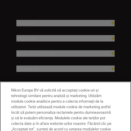
Produse
Inspirație
Ajutor și asistență
Companie
Nikon Europe BV vă solicită să acceptați cookie-uri și
tehnologii similare pentru analiză și marketing. Utilizăm
module cookie analitice pentru a colecta informații de la
utilizatori. Terții utilizează module cookie de marketing astfel
încât să putem personaliza reclamele pentru dumneavoastră
și să le evaluăm eficiența. Modulele cookie ale terților pot
colecta date și în afara website-urilor noastre. Făcând clic pe
MD
Nikon Sites
„Acceptați tot”, sunteți de acord cu setarea modulelor cookie