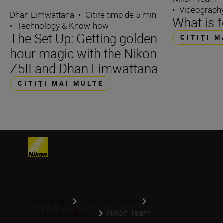
•
Videograph
Dhan Limwattana
•
Citire timp de 5 min
What is 
•
Technology & Know-how
The Set Up: Getting golden-
CITIŢI 
hour magic with the Nikon
Z5II and Dhan Limwattana
CITIŢI MAI MULTE
Homepage
Learn & Explore
Nikon Team
Meet Our Author...