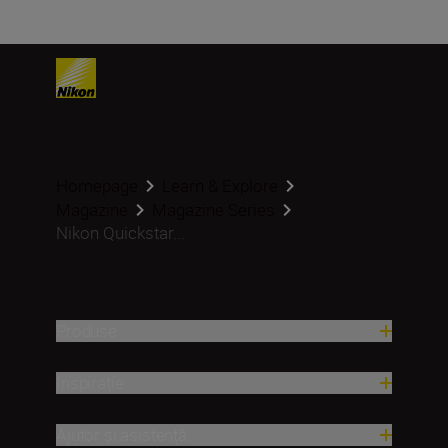
Homepage
Learn & Explore
Magazine
Magazine Series
Nikon Quickstar...
Produse
Inspirație
Ajutor și asistență