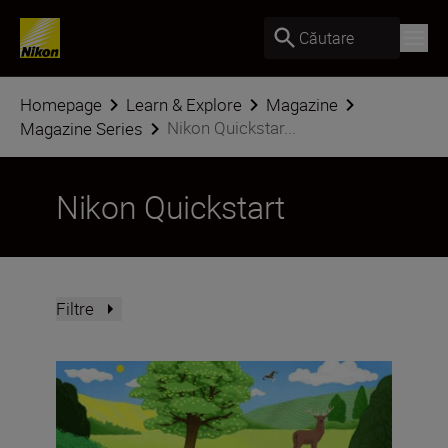
Căutare
Homepage
Learn & Explore
Magazine
Nikon Quickstar...
Magazine Series
Nikon Quickstart
Filtre
Get started with wildlife photography with your Nikon Q