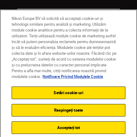
Companie
Nikon Europe BV vă solicită să acceptați cookie-uri și
tehnologii similare pentru analiză și marketing. Utilizăm
module cookie analitice pentru a colecta informații de la
utilizatori. Terții utilizează module cookie de marketing astfel
încât să putem personaliza reclamele pentru dumneavoastră
și să le evaluăm eficiența. Modulele cookie ale terților pot
colecta date și în afara website-urilor noastre. Făcând clic pe
„Acceptați tot”, sunteți de acord cu setarea modulelor cookie
și cu prelucrarea datelor cu caracter personal implicate.
Pentru a afla mai multe, citiți notificarea noastră privind
MD
Nikon Sites
modulele cookie.
Notificare Privind Modulele Cookie
Contactaţi-ne
Politică de confidențialitate
Termeni de utilizare
Setări cookie-uri
Notificare privind modulele cookie
Setări cookie
© 2026 Nikon
Respingeți toate
Back to top
Acceptați tot