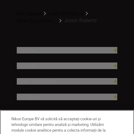
Homepage
Learn & Explore
Junior Roberts
Meet Our Author...
Produse
Inspirație
Ajutor și asistență
Companie
Nikon Europe BV vă solicită să acceptați cookie-uri și
tehnologii similare pentru analiză și marketing. Utilizăm
module cookie analitice pentru a colecta informații de la