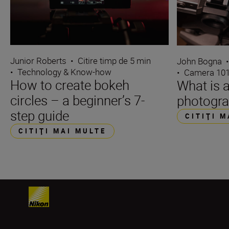
Junior Roberts
•
Citire timp de 5 min
John Bogna
•
Technology & Know-how
•
Camera 10
How to create bokeh
What is a
circles – a beginner’s 7-
photogr
step guide
CITIŢI 
CITIŢI MAI MULTE