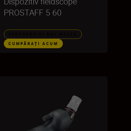
Dispozitiv fieldscope
PROSTAFF 5 60
DESCOPERIȚI MAI MULTE
CUMPĂRAŢI ACUM