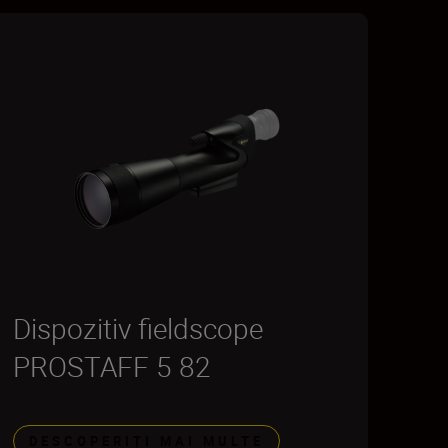
Dispozitiv fieldscope
PROSTAFF 5 82
DESCOPERIȚI MAI MULTE