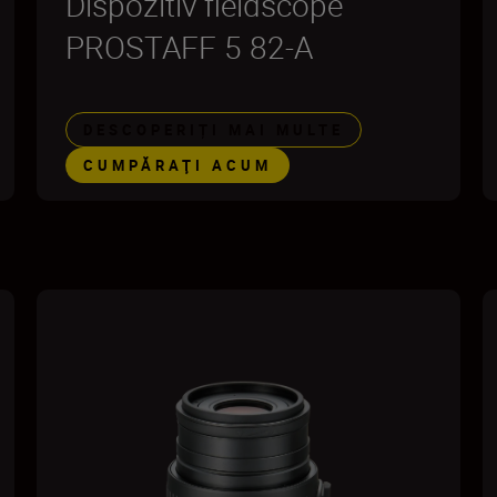
Dispozitiv fieldscope
PROSTAFF 5 82-A
DESCOPERIȚI MAI MULTE
CUMPĂRAŢI ACUM