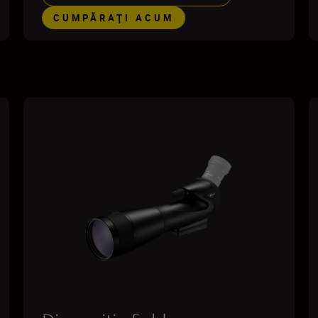
CUMPĂRAŢI ACUM