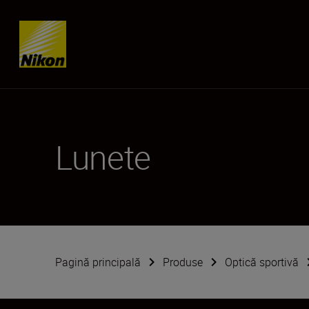
Skip content
Lunete
Pagină principală
Produse
Optică sportivă