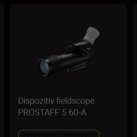
Dispozitiv fieldscope
PROSTAFF 5 60-A
DESCOPERIȚI MAI MULTE