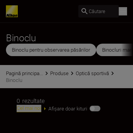
Căutare
Binoclu
Binoclu pentru observarea păsărilor
Binocluri mar
Pagină principa...
Produse
Optică sportivă
Binoclu
0
rezultate
Cel mai noi
Afișare doar kituri