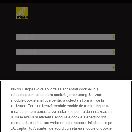
Produse
Inspirație
Ajutor și asistență
Companie
Nikon Europe BV vă solicită să acceptați cookie-uri și
tehnologii similare pentru analiză și marketing. Utilizăm
module cookie analitice pentru a colecta informații de la
utilizatori. Terții utilizează module cookie de marketing astfel
încât să putem personaliza reclamele pentru dumneavoastră
și să le evaluăm eficiența. Modulele cookie ale terților pot
colecta date și în afara website-urilor noastre. Făcând clic pe
„Acceptați tot”, sunteți de acord cu setarea modulelor cookie