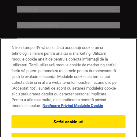
Inspirație
Ajutor și asistență
Companie
Nikon Europe BV vă solicită să acceptați cookie-uri și
tehnologii similare pentru analiză și marketing. Utilizăm
module cookie analitice pentru a colecta informații de la
utilizatori. Terții utilizează module cookie de marketing astfel
încât să putem personaliza reclamele pentru dumneavoastră
și să le evaluăm eficiența. Modulele cookie ale terților pot
colecta date și în afara website-urilor noastre. Făcând clic pe
„Acceptați tot”, sunteți de acord cu setarea modulelor cookie
și cu prelucrarea datelor cu caracter personal implicate.
Pentru a afla mai multe, citiți notificarea noastră privind
MD
Nikon Sites
modulele cookie.
Notificare Privind Modulele Cookie
Contactaţi-ne
Politică de confidențialitate
Termeni de utilizare
Setări cookie-uri
Notificare privind modulele cookie
Setări cookie
© 2026 Nikon