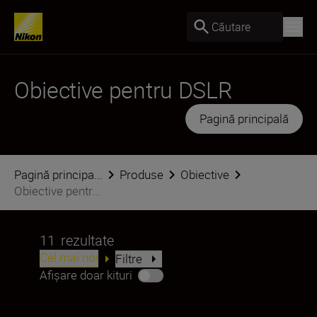
Căutare
Obiective pentru DSLR
Pagină principală
Pagină principa...
Produse
Obiective
Obiective pentr...
11
rezultate
Cel mai noi
Filtre
Afișare doar kituri