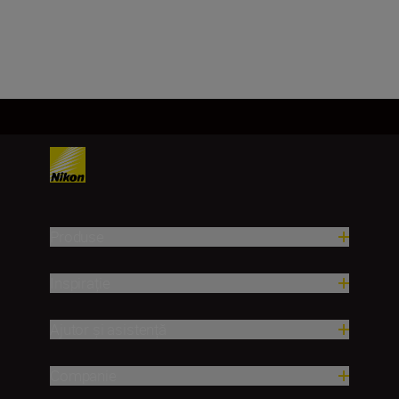
Încărcați mai mult
Produse
Inspirație
Ajutor și asistență
Companie