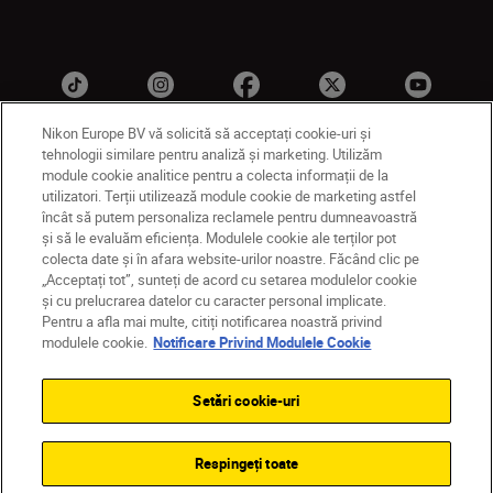
Nikon Europe BV vă solicită să acceptați cookie-uri și
tehnologii similare pentru analiză și marketing. Utilizăm
module cookie analitice pentru a colecta informații de la
MD
Nikon Sites
utilizatori. Terții utilizează module cookie de marketing astfel
Contactaţi-ne
Politică de confidențialitate
încât să putem personaliza reclamele pentru dumneavoastră
și să le evaluăm eficiența. Modulele cookie ale terților pot
Termeni de utilizare
colecta date și în afara website-urilor noastre. Făcând clic pe
Notificare privind modulele cookie
Setări cookie
„Acceptați tot”, sunteți de acord cu setarea modulelor cookie
© 2026 Nikon
și cu prelucrarea datelor cu caracter personal implicate.
Pentru a afla mai multe, citiți notificarea noastră privind
modulele cookie.
Notificare Privind Modulele Cookie
Back to top
Setări cookie-uri
Respingeți toate