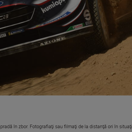
radă în zbor. Fotografiaţi sau filmaţi de la distanţă ori în situaţii