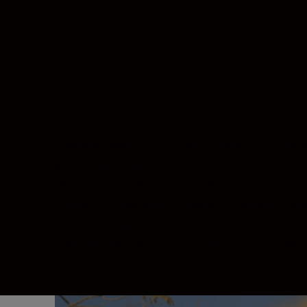
Pământ. Mare. Aer. Cu acest obiectiv de supe
și raza de acțiune.
Utilizarea unei lentile de fază Fresnel (Phase
degradeze calitatea imaginii. O distanță mini
macro ale florilor pe îngheț sau portrete ale f
teleconvertor de 1,4x, 1,7x sau 2x de la Niko