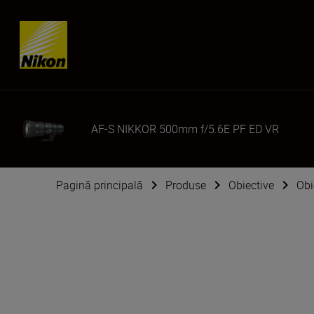
Skip content
AF-S NIKKOR 500mm f/5.6E PF ED VR
Pagină principală
Produse
Obiective
Obi