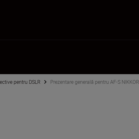
ective pentru DSLR
Prezentare generală pentru AF-S NIKKO