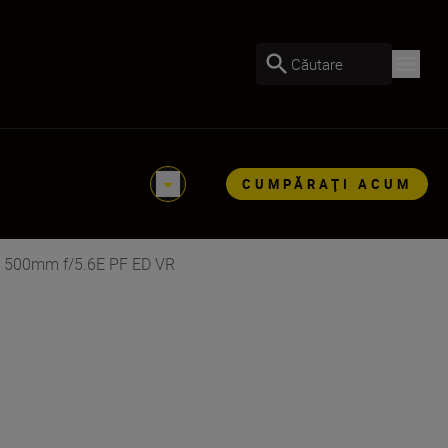
Căutare
CUMPĂRAŢI ACUM
R 500mm f/5.6E PF ED VR