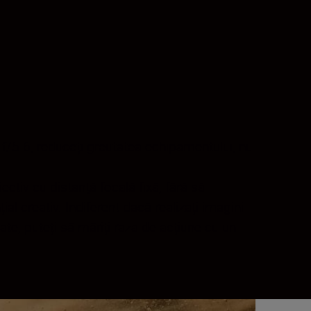
 f/5.6, reduceți greutatea echipamentului, nu
ectiv cu distanţă focală fixă, fără să
l creativ. Indiferent dacă realizați imagini
tate, puteți să măriți raza de acțiune cu un