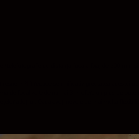
r-telefotografie cu distanță focală fixă, de 500 mm și
 Fresnel - PF) reduce semnificativ greutatea acestui obi
mă de focalizare de numai 3 m oferă un plus de potenția
ețelor atleților. Dacă aveți nevoie de mai multă flexibili
n.¹