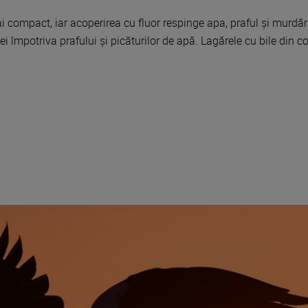
 mai compact, iar acoperirea cu fluor respinge apa, praful şi murd
i împotriva prafului şi picăturilor de apă. Lagărele cu bile din col