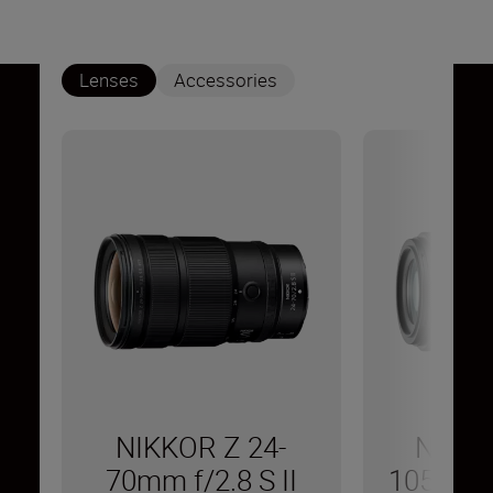
Lenses
Accessories
NIKKOR Z 24-
NIKK
70mm f/2.8 S II
105mm f