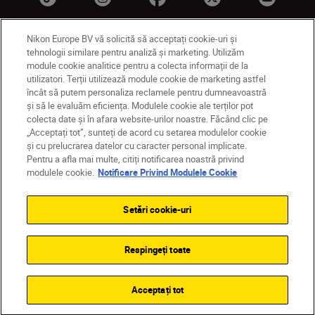
Nikon Europe BV vă solicită să acceptați cookie-uri și
tehnologii similare pentru analiză și marketing. Utilizăm
MD
Nikon Sites
module cookie analitice pentru a colecta informații de la
utilizatori. Terții utilizează module cookie de marketing astfel
Contactaţi-ne
Politică de confidențialitate
încât să putem personaliza reclamele pentru dumneavoastră
Termeni de utilizare
și să le evaluăm eficiența. Modulele cookie ale terților pot
Notificare privind modulele cookie
Setări cookie
colecta date și în afara website-urilor noastre. Făcând clic pe
© 2026 Nikon
„Acceptați tot”, sunteți de acord cu setarea modulelor cookie
și cu prelucrarea datelor cu caracter personal implicate.
Pentru a afla mai multe, citiți notificarea noastră privind
modulele cookie.
Notificare Privind Modulele Cookie
Back to top
Setări cookie-uri
PENTRU VIDEO
GALERIE
SPECIFICAȚII 
Respingeți toate
Z6III
CUMPĂRAŢI ACUM
Acceptați tot