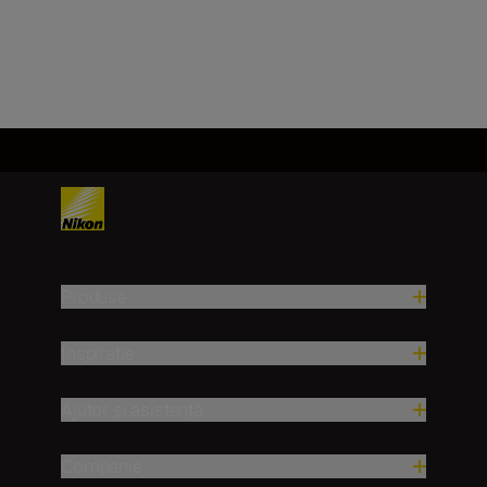
Încărcați mai mult
Produse
Inspirație
Ajutor și asistență
Companie