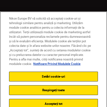
Nikon Europe BV vă solicită să acceptați cookie-uri și
tehnologii similare pentru analiză și marketing. Utilizăm
module cookie analitice pentru a colecta informații de la
utilizatori. Terții utilizează module cookie de marketing astfel
încât să putem personaliza reclamele pentru dumneavoastră
și să le evaluăm eficiența. Modulele cookie ale terților pot
MD
Nikon Sites
colecta date și în afara website-urilor noastre. Făcând clic pe
Contactaţi-ne
Politică de confidențialitate
„Acceptați tot”, sunteți de acord cu setarea modulelor cookie
Termeni de utilizare
și cu prelucrarea datelor cu caracter personal implicate.
Pentru a afla mai multe, citiți notificarea noastră privind
Notificare privind modulele cookie
Setări cookie
modulele cookie.
Notificare Privind Modulele Cookie
© 2026 Nikon
Setări cookie-uri
Back to top
Respingeți toate
Acceptați tot