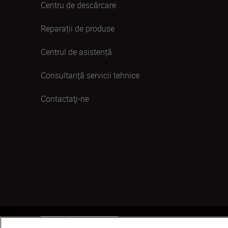
Centru de descărcare
Reparații de produse
Centrul de asistență
Consultanță servicii tehnice
Contactaţi-ne
MD
Nikon Sites
Contactaţi-ne
Politică de confide