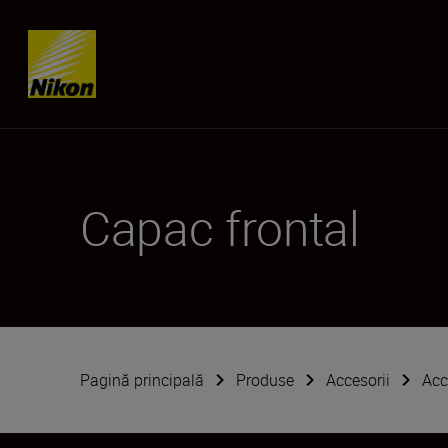
Skip content
Capac frontal
Pagină principală
Produse
Accesorii
Acc