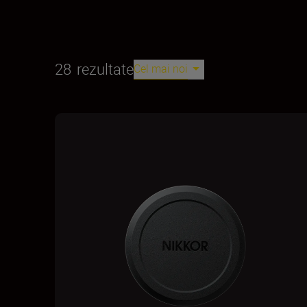
28
rezultate
Cel mai noi