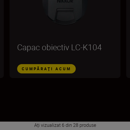
Capac obiectiv LC-K104
CUMPĂRAŢI ACUM
Ați vizualizat 6 din 28 produse