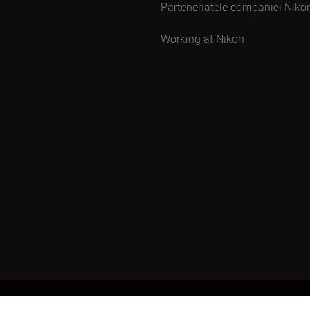
Parteneriatele companiei Niko
Working at Nikon
nțialitate
Termeni de utilizare
Notificare privind modulele cookie
Set