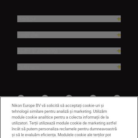
Produse
Inspirație
Ajutor și asistență
Companie
Nikon Europe BV vă solicită să acceptați cookie-uri și
tehnologii similare pentru analiză și marketing. Utilizăm
module cookie analitice pentru a colecta informații de la
utilizatori. Terții utilizează module cookie de marketing astfel
MD
Nikon Sites
încât să putem personaliza reclamele pentru dumneavoastră
și să le evaluăm eficiența. Modulele cookie ale terților pot
Contactaţi-ne
Politică de confidențialitate