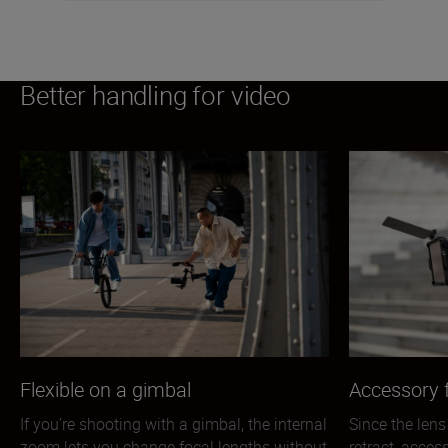
Better handling for video
Flexible on a gimbal
Accessory f
If you’re shooting with a gimbal, the internal
Since the lens
zoom lets you change focal lengths without
retract, acces