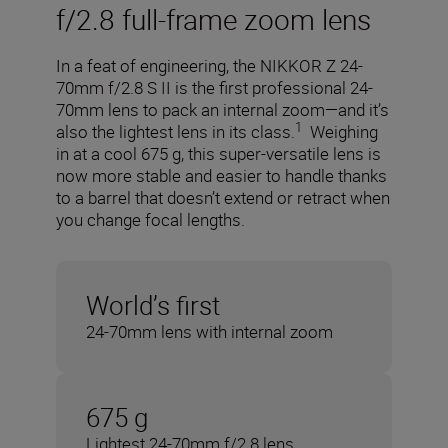
f/2.8 full-frame zoom lens
In a feat of engineering, the NIKKOR Z 24-
70mm f/2.8 S II is the first professional 24-
70mm lens to pack an internal zoom—and it’s
1
also the lightest lens in its class.
Weighing
in at a cool 675 g, this super-versatile lens is
now more stable and easier to handle thanks
to a barrel that doesn’t extend or retract when
you change focal lengths.
World’s first
24-70mm lens with internal zoom
675 g
Lightest 24-70mm f/2.8 lens