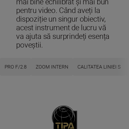
mai bine echilibrat și mai bun
pentru video. Când aveți la
dispoziție un singur obiectiv,
acest instrument de lucru vă
va ajuta să surprindeți esența
poveștii.
PRO F/2.8
ZOOM INTERN
CALITATEA LINIEI S