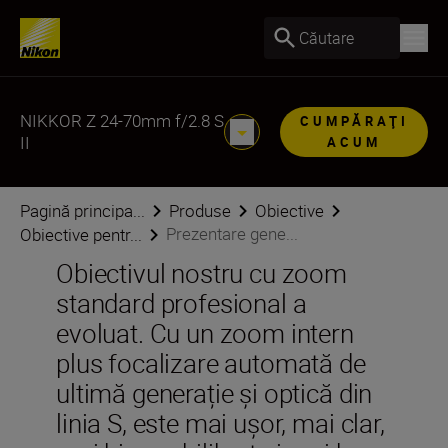
Căutare
NIKKOR Z 24-70mm f/2.8 S
CUMPĂRAŢI
II
ACUM
Pagină principa...
Produse
Obiective
Prezentare gene...
Obiective pentr...
Obiectivul nostru cu zoom
standard profesional a
evoluat. Cu un zoom intern
plus focalizare automată de
ultimă generație și optică din
linia S, este mai ușor, mai clar,