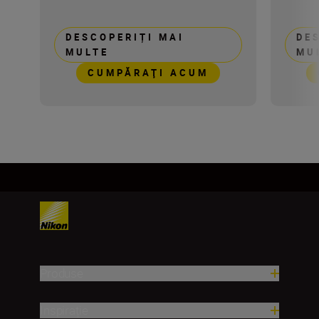
DESCOPERIȚI MAI
DE
MULTE
MU
CUMPĂRAŢI ACUM
Produse
Inspirație