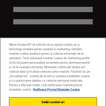
Ajutor și asistență
Companie
Nikon Europe BV vă solicită să acceptați cookie-uri și
tehnologii similare pentru analiză și marketing. Utilizăm
module cookie analitice pentru a colecta informații de la
utilizatori. Terții utilizează module cookie de marketing astfel
încât să putem personaliza reclamele pentru dumneavoastră
și să le evaluăm eficiența. Modulele cookie ale terților pot
MD
Nikon Sites
colecta date și în afara website-urilor noastre. Făcând clic pe
Contactaţi-ne
Politică de confidențialitate
„Acceptați tot”, sunteți de acord cu setarea modulelor cookie
Termeni de utilizare
și cu prelucrarea datelor cu caracter personal implicate.
Pentru a afla mai multe, citiți notificarea noastră privind
Notificare privind modulele cookie
Setări cookie
modulele cookie.
Notificare Privind Modulele Cookie
© 2026 Nikon
Setări cookie-uri