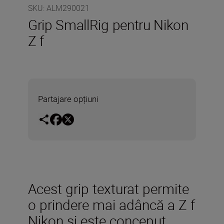
SKU
:
ALM290021
Grip SmallRig pentru Nikon
Z f
Partajare opțiuni
Acest grip texturat permite
o prindere mai adâncă a Z f
Nikon și este conceput