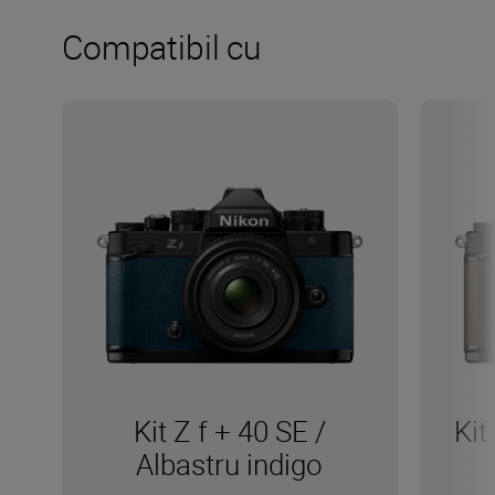
Compatibil cu
Kit Z f + 40 SE /
Kit
Albastru indigo