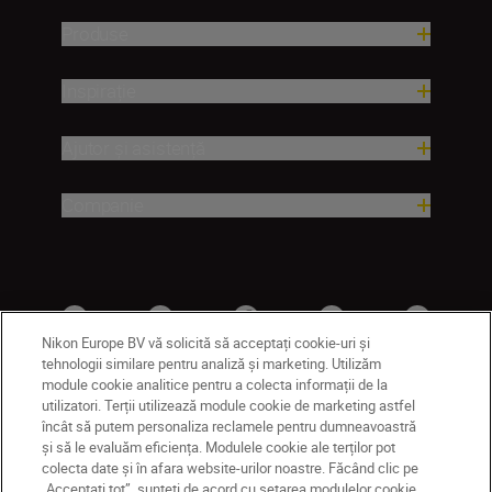
Produse
Inspirație
Ajutor și asistență
Companie
Nikon Europe BV vă solicită să acceptați cookie-uri și
tehnologii similare pentru analiză și marketing. Utilizăm
module cookie analitice pentru a colecta informații de la
utilizatori. Terții utilizează module cookie de marketing astfel
MD
Nikon Sites
încât să putem personaliza reclamele pentru dumneavoastră
și să le evaluăm eficiența. Modulele cookie ale terților pot
Contactaţi-ne
Politică de confidențialitate
colecta date și în afara website-urilor noastre. Făcând clic pe
Termeni de utilizare
„Acceptați tot”, sunteți de acord cu setarea modulelor cookie