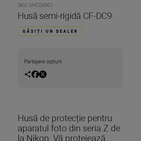
SKU
:
VHC04901
Husă semi-rigidă CF-DC9
GĂSIȚI UN DEALER
Partajare opțiuni
Husă de protecție pentru
aparatul foto din seria Z de
la Nikon. Vă protejează