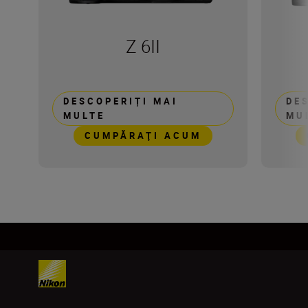
Z 6II
DESCOPERIȚI MAI
DE
MULTE
MU
CUMPĂRAŢI ACUM