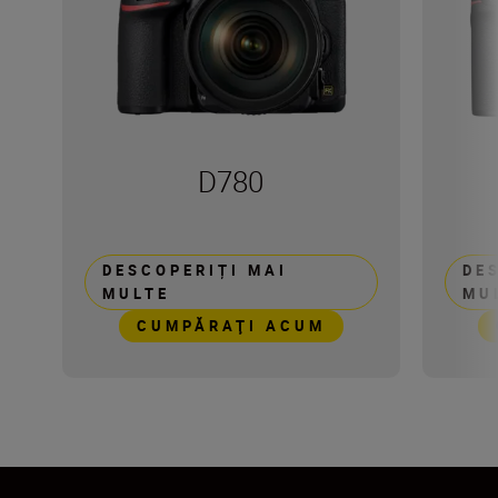
D780
DESCOPERIȚI MAI
DE
MULTE
MU
CUMPĂRAŢI ACUM