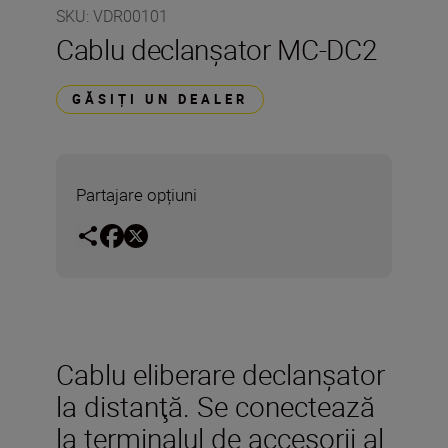
SKU
:
VDR00101
Cablu declanşator MC-DC2
GĂSIȚI UN DEALER
Partajare opțiuni
Cablu eliberare declanşator
la distanţă. Se conectează
la terminalul de accesorii al