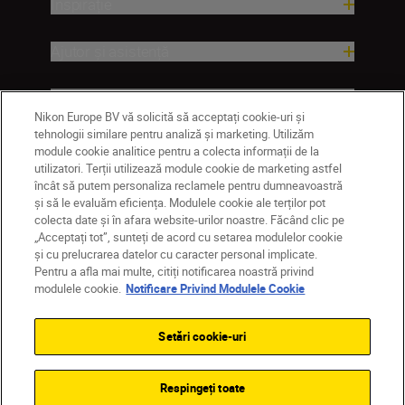
Inspirație
Ajutor și asistență
Companie
Nikon Europe BV vă solicită să acceptați cookie-uri și
tehnologii similare pentru analiză și marketing. Utilizăm
module cookie analitice pentru a colecta informații de la
utilizatori. Terții utilizează module cookie de marketing astfel
încât să putem personaliza reclamele pentru dumneavoastră
și să le evaluăm eficiența. Modulele cookie ale terților pot
colecta date și în afara website-urilor noastre. Făcând clic pe
„Acceptați tot”, sunteți de acord cu setarea modulelor cookie
și cu prelucrarea datelor cu caracter personal implicate.
Pentru a afla mai multe, citiți notificarea noastră privind
MD
Nikon Sites
modulele cookie.
Notificare Privind Modulele Cookie
Contactaţi-ne
Politică de confidențialitate
Termeni de utilizare
Setări cookie-uri
Notificare privind modulele cookie
Setări cookie
© 2026 Nikon
Respingeți toate