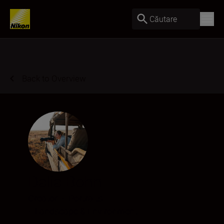
Căutare
Back to Overview
Dalia Bohn
Creator
•
Portraits
•
Landscape & Environment