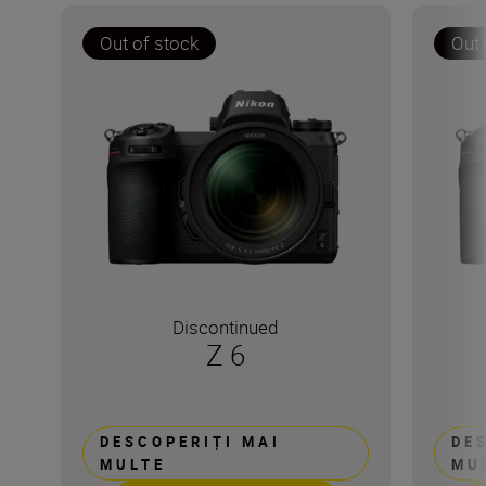
Out of stock
Out 
Discontinued
Z 6
DESCOPERIȚI MAI
DE
MULTE
MU