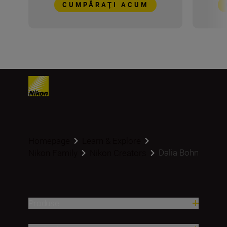
CUMPĂRAŢI ACUM
Homepage
Learn & Explore
Dalia Bohn
Nikon Family
Nikon Creators
Produse