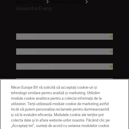
Nikon Family
Nikon Creators
Alexandra Evang
Produse
Inspirație
Ajutor și asistență
Companie
Nikon Europe BV vă solicită să acceptați cookie-uri și
tehnologii similare pentru analiză și marketing. Utilizăm
module cookie analitice pentru a colecta informații de la
utilizatori. Terții utilizează module cookie de marketing astfel
încât să putem personaliza reclamele pentru dumneavoastră
și să le evaluăm eficiența. Modulele cookie ale terților pot
colecta date și în afara website-urilor noastre. Făcând clic pe
„Acceptați tot”, sunteți de acord cu setarea modulelor cookie