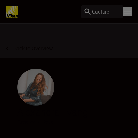
Căutare
Back to Overview
Alexandra Evang
Creator
•
Pets