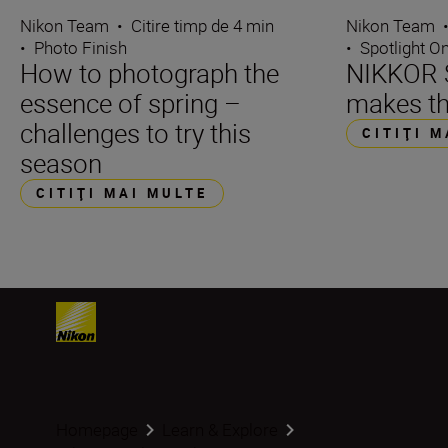
Nikon Team
•
Citire timp de 4 min
Nikon Team
•
Photo Finish
•
Spotlight O
How to photograph the
NIKKOR S
essence of spring –
makes th
challenges to try this
CITIŢI 
season
CITIŢI MAI MULTE
Homepage
Learn & Explore