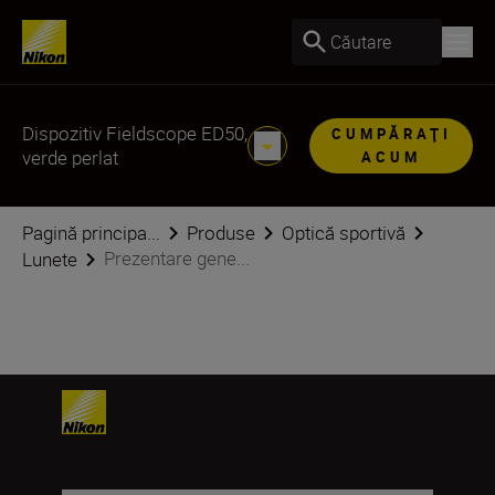
Căutare
Dispozitiv Fieldscope ED50,
CUMPĂRAŢI
verde perlat
ACUM
Pagină principa...
Produse
Optică sportivă
Prezentare gene...
Lunete