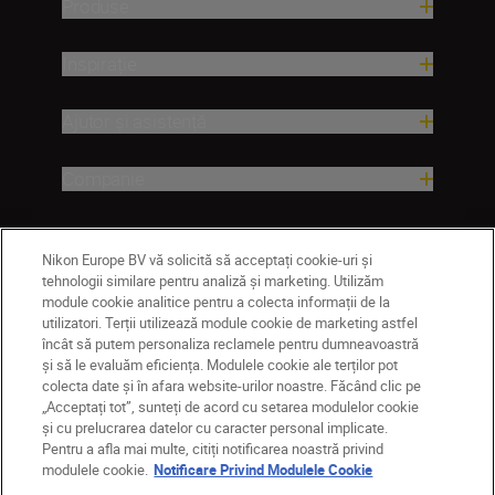
Produse
Inspirație
Ajutor și asistență
Companie
Nikon Europe BV vă solicită să acceptați cookie-uri și
tehnologii similare pentru analiză și marketing. Utilizăm
module cookie analitice pentru a colecta informații de la
utilizatori. Terții utilizează module cookie de marketing astfel
încât să putem personaliza reclamele pentru dumneavoastră
și să le evaluăm eficiența. Modulele cookie ale terților pot
colecta date și în afara website-urilor noastre. Făcând clic pe
MD
Nikon Sites
„Acceptați tot”, sunteți de acord cu setarea modulelor cookie
Contactaţi-ne
Politică de confidențialitate
și cu prelucrarea datelor cu caracter personal implicate.
Pentru a afla mai multe, citiți notificarea noastră privind
Termeni de utilizare
modulele cookie.
Notificare Privind Modulele Cookie
Notificare privind modulele cookie
Setări cookie