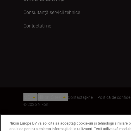
Consultanță servicii tehnice
Contactaţi-ne
MD
Nikon Sites
Contactaţi-ne
Politică de confide
© 2026 Nikon
Nikon Europe BV vă solicită să acceptați cookie-uri și tehnologii similare 
analitice pentru a colecta informații de la utilizatori. Terții utilizează mo