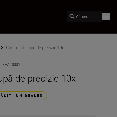
Căutare
Cumpăraţi Lupă de precizie 10x
U
:
BEA20001
upă de precizie 10x
GĂSIȚI UN DEALER