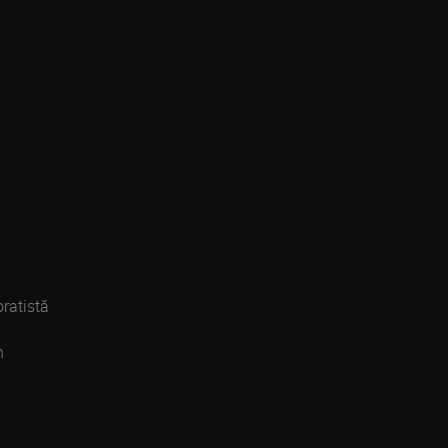
ratistă
n