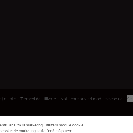
nțialitate
Termeni de utilizare
Notificare privind modulele cookie
Set
pentru analiză și marketing. Utilizăm module cookie
dule cookie de marketing astfel încât să putem