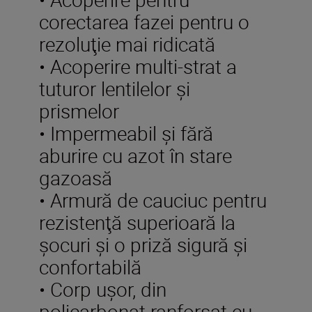
corectarea fazei pentru o
rezoluţie mai ridicată
• Acoperire multi-strat a
tuturor lentilelor şi
prismelor
• Impermeabil şi fără
aburire cu azot în stare
gazoasă
• Armură de cauciuc pentru
rezistenţă superioară la
şocuri şi o priză sigură şi
confortabilă
• Corp uşor, din
policarbonat ranforsat cu