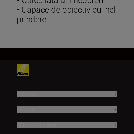
• Capace de obiectiv cu inel
prindere
Produse
Inspirație
Ajutor și asistență