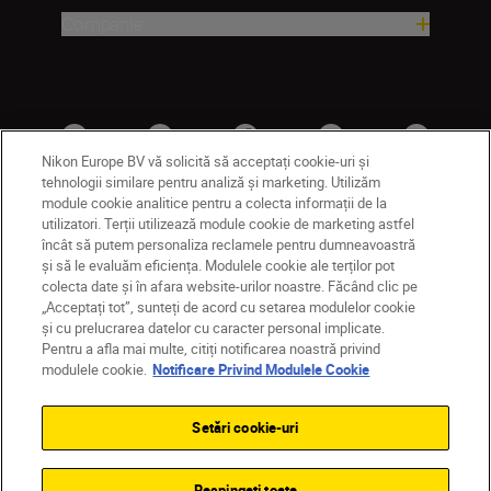
Companie
Nikon Europe BV vă solicită să acceptați cookie-uri și
tehnologii similare pentru analiză și marketing. Utilizăm
module cookie analitice pentru a colecta informații de la
utilizatori. Terții utilizează module cookie de marketing astfel
MD
Nikon Sites
încât să putem personaliza reclamele pentru dumneavoastră
și să le evaluăm eficiența. Modulele cookie ale terților pot
Contactaţi-ne
Politică de confidențialitate
colecta date și în afara website-urilor noastre. Făcând clic pe
Termeni de utilizare
„Acceptați tot”, sunteți de acord cu setarea modulelor cookie
Notificare privind modulele cookie
Setări cookie
și cu prelucrarea datelor cu caracter personal implicate.
© 2026 Nikon
Pentru a afla mai multe, citiți notificarea noastră privind
modulele cookie.
Notificare Privind Modulele Cookie
Setări cookie-uri
Back to top
Respingeți toate