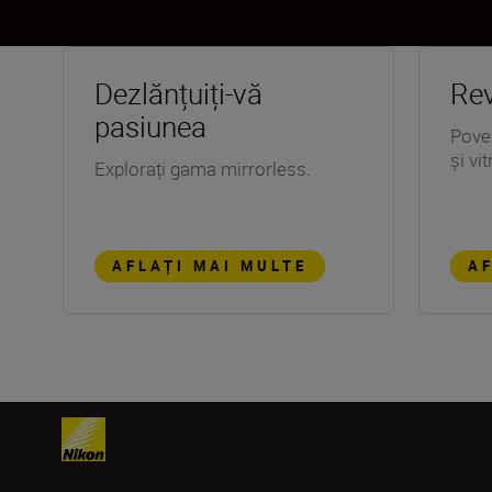
Dezlănțuiți-vă
Rev
pasiunea
Poveș
și vi
Explorați gama mirrorless.
AFLAȚI MAI MULTE
AF