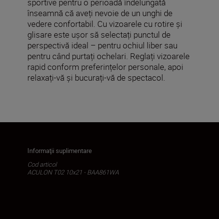
sportive pentru o perioadă îndelungată
înseamnă că aveți nevoie de un unghi de
vedere confortabil. Cu vizoarele cu rotire și
glisare este ușor să selectați punctul de
perspectivă ideal – pentru ochiul liber sau
pentru când purtați ochelari. Reglați vizoarele
rapid conform preferințelor personale, apoi
relaxați-vă și bucurați-vă de spectacol.
Informaţii suplimentare
Cod articol
ACULON T02 10x21 - BAA861WA