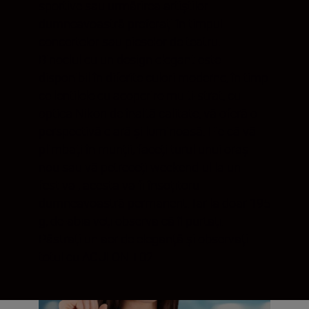
sportive sau urmărirea artiștilor
dumneavoastră preferați în timpul
concertelor sau pieselor de teatru.
Binoclul cu un design elegant este
disponibil în diferite culori moderne, în timp
ce lentilele cu acoperire multi-strat, cu
optica Nikon de înaltă calitate, vă oferă o
perspectivă clară și luminoasă. Fie că vă
plimbați în munții, faceți turul unui oraș
nou sau vă petreceți weekend-ul la un
festival, acesta va fi însoțitorul
dumneavoastră permanent. Iar la doar 195
g, de-abia veți observa că îl purtați.
Păstrați un aer de eleganță și observați
totul cu ACULON T02.