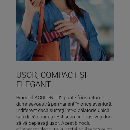
UȘOR, COMPACT ȘI
ELEGANT
Binoclul ACULON T02 poate fi însoțitorul
dumneavoastră permanent în orice aventură.
Indiferent dacă sunteți într-o călătorie unică
sau dacă doar ați ieșit seara în oraș, veți dori
să vă deplasați ușor. Acest binoclu
cântărește doar 195 g, astfel că îl puteți purta