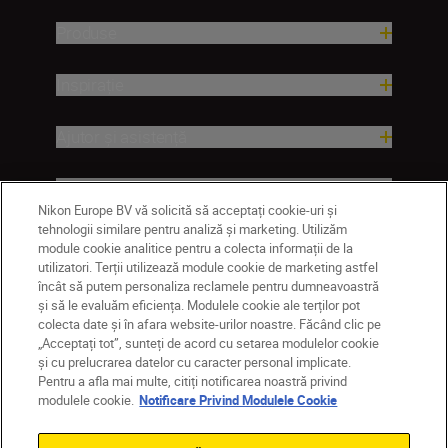
Produse
Inspirație
Ajutor și asistență
Companie
Nikon Europe BV vă solicită să acceptați cookie-uri și
tehnologii similare pentru analiză și marketing. Utilizăm
module cookie analitice pentru a colecta informații de la
utilizatori. Terții utilizează module cookie de marketing astfel
încât să putem personaliza reclamele pentru dumneavoastră
și să le evaluăm eficiența. Modulele cookie ale terților pot
colecta date și în afara website-urilor noastre. Făcând clic pe
„Acceptați tot”, sunteți de acord cu setarea modulelor cookie
și cu prelucrarea datelor cu caracter personal implicate.
Pentru a afla mai multe, citiți notificarea noastră privind
MD
Nikon Sites
modulele cookie.
Notificare Privind Modulele Cookie
Contactaţi-ne
Politică de confidențialitate
Termeni de utilizare