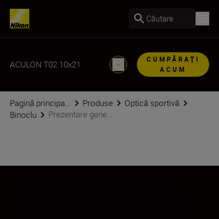
Căutare
CUMPĂRAŢI
ACULON T02 10x21
ACUM
Pagină principa...
Produse
Optică sportivă
Prezentare gene...
Binoclu
Este atât de ușor și compact încât îl puteți
lua pretutindeni cu dumneavoastră; va
deschide o nouă lume a detaliilor – de la
peisaje naturale, la observarea activităților