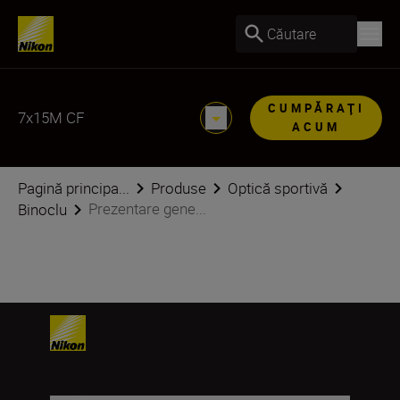
Căutare
CUMPĂRAŢI
7x15M CF
ACUM
Pagină principa...
Produse
Optică sportivă
Prezentare gene...
Binoclu