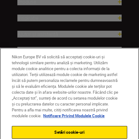
Produse
Inspirație
Ajutor și asistență
Companie
Nikon Europe BV vă solicită să acceptați cookie-uri și
tehnologii similare pentru analiză și marketing. Utilizăm
module cookie analitice pentru a colecta informații de la
utilizatori. Terții utilizează module cookie de marketing astfel
încât să putem personaliza reclamele pentru dumneavoastră
și să le evaluăm eficiența. Modulele cookie ale terților pot
colecta date și în afara website-urilor noastre. Făcând clic pe
„Acceptați tot”, sunteți de acord cu setarea modulelor cookie
și cu prelucrarea datelor cu caracter personal implicate.
Pentru a afla mai multe, citiți notificarea noastră privind
MD
Nikon Sites
modulele cookie.
Notificare Privind Modulele Cookie
Contactaţi-ne
Politică de confidențialitate
Termeni de utilizare
Setări cookie-uri
Notificare privind modulele cookie
Setări cookie