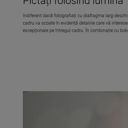
Pictați folosind lumina
Indiferent dacă fotografiați cu diafragma larg deschi
cadru va scoate în evidență detaliile care vă interesea
excepționale pe întregul cadru. În combinație cu boke