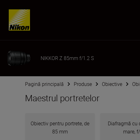
Skip content
NIKKOR Z 85mm f/1.2 S
Pagină principală
Produse
Obiective
Obi
Maestrul portretelor
Obiectiv pentru portrete, de
Diafragmă cu 
85 mm
mare, f