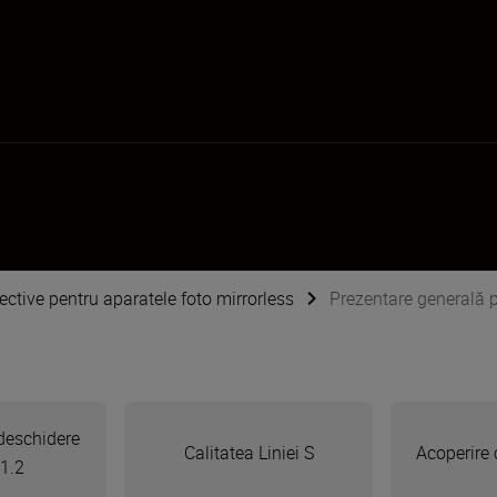
ective pentru aparatele foto mirrorless
Prezentare generală
deschidere
Calitatea Liniei S
Acoperire 
/1.2