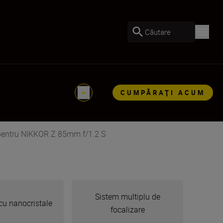
Căutare
CUMPĂRAŢI ACUM
 pentru NIKKOR Z 85mm f/1.2 S
Sistem multiplu de
cu nanocristale
focalizare