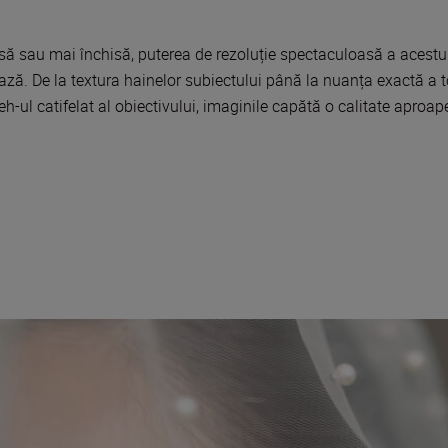
să sau mai închisă, puterea de rezoluție spectaculoasă a acestui 
ză. De la textura hainelor subiectului până la nuanța exactă a tonu
h-ul catifelat al obiectivului, imaginile capătă o calitate aproap