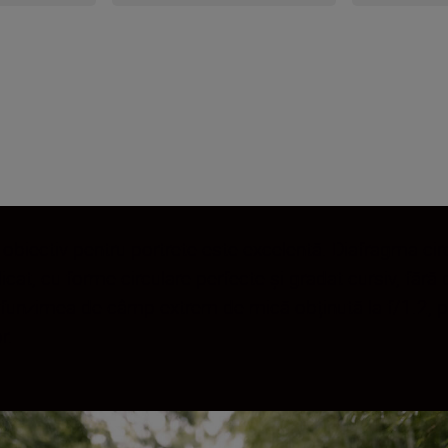
 obiectiv pentru portrete este excelentă. Diafragma ci
at, cu forme circulare perfecte și gradat cursiv, fără de
unzimea de câmp extrem de mică obținută la f/1.2, puteț
r.