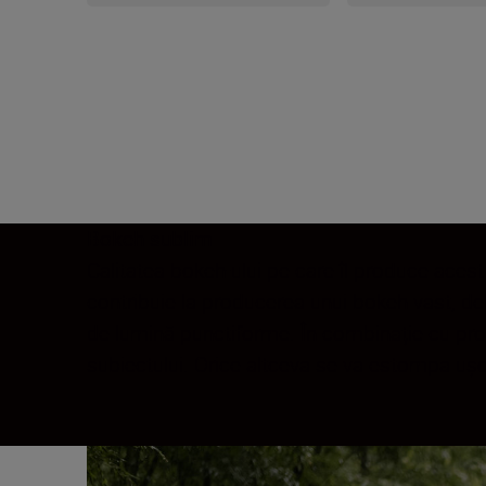
Bokeh sublim
Calitatea bokeh-ului pe care îl produce acest
contribuie la producerea unui bokeh vast, delic
de lumină punctiforme. În combinație cu prof
subiectului. Orice altceva se va estompa ușo