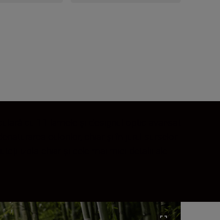
rculară cu 11 lamele și designul optic avansat
naturarea culorilor, chiar și în jurul surselor
i izola chiar și cele mai mici detalii ale