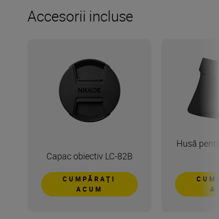
Accesorii incluse
Husă pentr
Capac obiectiv LC-82B
CUMPĂRAŢI
CUM
ACUM
A