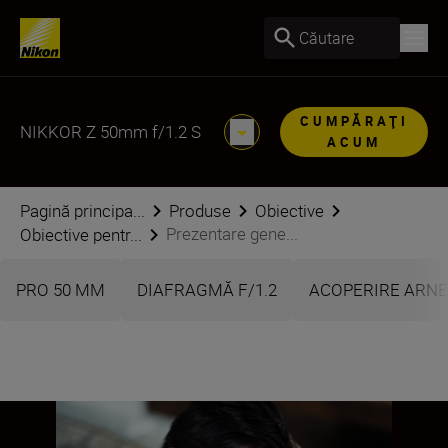
Căutare
CUMPĂRAŢI
NIKKOR Z 50mm f/1.2 S
ACUM
Pagină principa...
Produse
Obiective
Prezentare gene...
Obiective pentr...
PRO 50 MM
DIAFRAGMĂ F/1.2
ACOPERIRE ARN