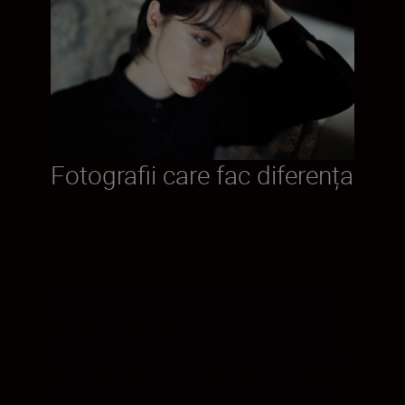
Fotografii care fac diferența
Gene incredibil de clare pe un fundal cu
bokeh elaborat. Imagini emblematice cu
surse de lumină punctiforme fin detaliate.
Remarcabila putere de rezoluție a acestui
obiectiv vă oferă o pensulă versatilă cu