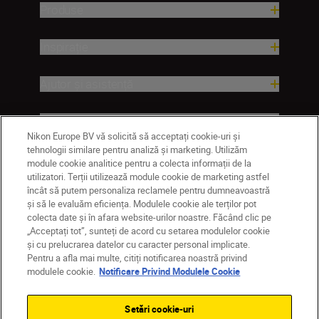
Produse
Inspirație
Ajutor și asistență
Companie
Nikon Europe BV vă solicită să acceptați cookie-uri și
tehnologii similare pentru analiză și marketing. Utilizăm
module cookie analitice pentru a colecta informații de la
utilizatori. Terții utilizează module cookie de marketing astfel
încât să putem personaliza reclamele pentru dumneavoastră
și să le evaluăm eficiența. Modulele cookie ale terților pot
colecta date și în afara website-urilor noastre. Făcând clic pe
„Acceptați tot”, sunteți de acord cu setarea modulelor cookie
și cu prelucrarea datelor cu caracter personal implicate.
Pentru a afla mai multe, citiți notificarea noastră privind
MD
Nikon Sites
modulele cookie.
Notificare Privind Modulele Cookie
Contactaţi-ne
Politică de confidențialitate
Termeni de utilizare
Setări cookie-uri
Notificare privind modulele cookie
Setări cookie