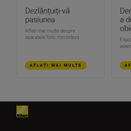
Dezlănțuiți-vă
Dec
pasiunea
a d
obi
Aflați mai multe despre
aparatele foto mirrorless
Explo
apara
AFLAȚI MAI MULTE
AF