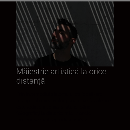
Măiestrie artistică la orice
distanță
Prin intermediul sistemului de focalizare
multiplă al obiectivului, punctul de focalizare
este redat clar, chiar și atunci când
fotografiați la distanțe mici. Zonele
luminoase sunt reproduse cursiv.