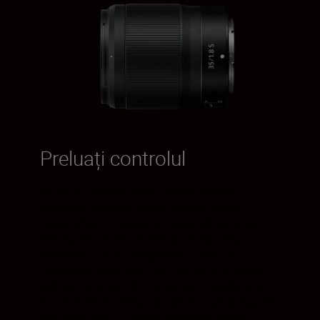
Preluați controlul
Inelul de control mare, zimțat, permite
operarea intuitivă, foarte exactă. Când
fotografiați în modul AF, puteți să asociați
inelului de control setări de compensare a
expunerii. Când fotografiați în mod de
focalizare manuală, inelul de control poate fi
utilizat ca un inel de focalizare. Focalizarea
se comută în funcţie de cât de repede sau de
lent rotiţi inelul. Obțineți controlul precis