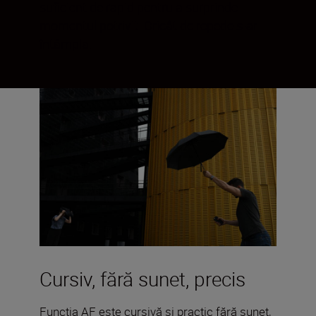
suficient de rapid pentru a surprinde
momentul potrivit. Oricât de repede s-ar
întâmpla.
Cursiv, fără sunet, precis
Funcția AF este cursivă și practic fără sunet,