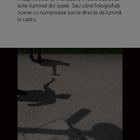
este iluminat din spate. Sau când fotografiaţi
scene cu numeroase surse directe de lumină
în cadru.