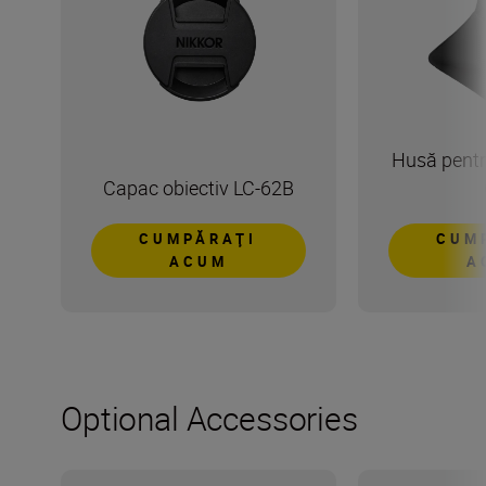
Husă pentr
Capac obiectiv LC-62B
CUMPĂRAŢI
CUM
ACUM
A
Optional Accessories