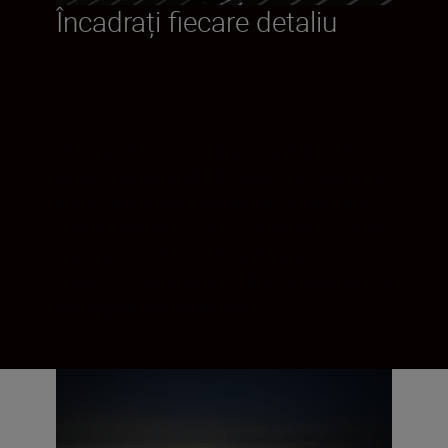
Încadrați fiecare detaliu
Puterea de rezoluție superioară a acestui
obiectiv vă asigură că fiecare componentă
a unei scene este reprodusă cu fidelitate.
Captați mai multe detalii și dezvăluiți culori
mai realiste, de la o margine la alta a
imaginii, chiar și atunci când fotografiați cu
diafragma larg deschisă.