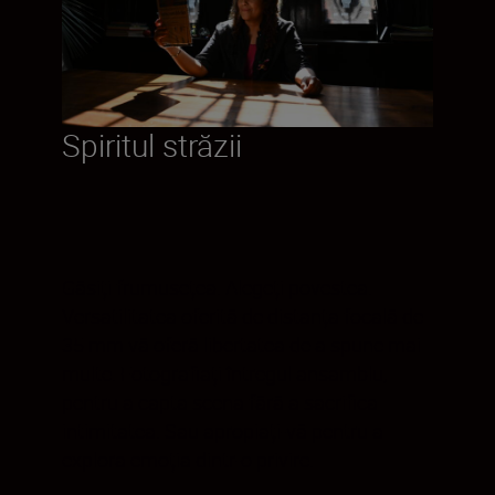
Spiritul străzii
Găsiți frumusețea. Alegeți povestea.
Versatilitatea oferită de distanța focală de
35 mm vă oferă libertatea de a spune mai
multe. Fotografiați întregul ansamblu,
pentru a capta scena fără a sacrifica
intimitatea. Sau apropiați-vă pentru a
explora emoția dintr-o privire.