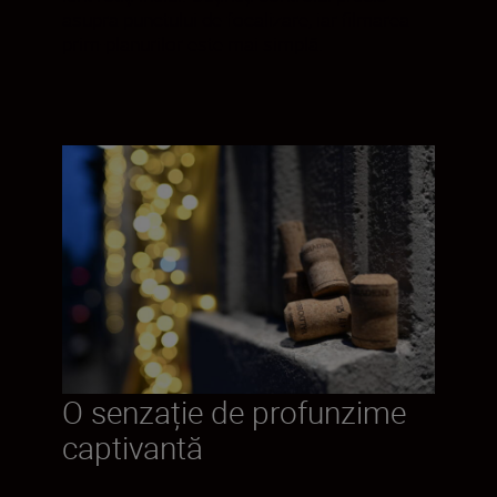
asupra punctului de focalizare, iar filmarea
prim-planurilor este mai simplă.
O senzație de profunzime
captivantă