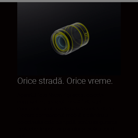
Orice stradă. Orice vreme.
Aparatul foto Nikon Z şi acest obiectiv
compact, cu distanţă focală fixă, sunt
concepute pentru a capta acţiunea străzilor.
Fiecare componentă mobilă a cilindrului
obiectivului este etanșată, pentru asigurarea
protecției împotriva prafului și picăturilor de
apă.