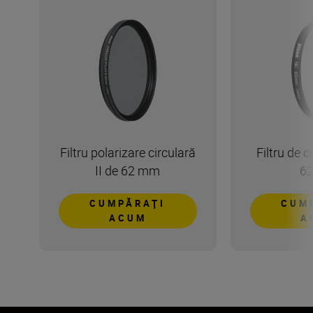
Filtru polarizare circulară
Filtru de 
II de 62 mm
6
CUMPĂRAŢI
CUM
ACUM
A