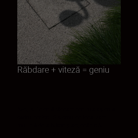
Răbdare + viteză = geniu
Aveți suficientă răbdare pentru a aștepta
cadrul perfect. Sistemul de focalizare
multiplă de la Nikon și acționările AF
multiple vă asigură că acest obiectiv este