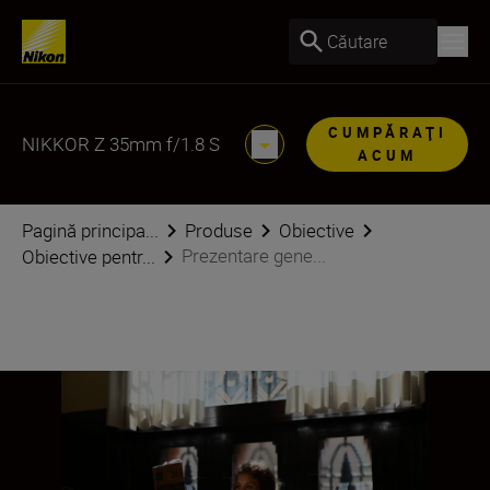
Căutare
CUMPĂRAŢI
NIKKOR Z 35mm f/1.8 S
ACUM
Pagină principa...
Produse
Obiective
Prezentare gene...
Obiective pentr...