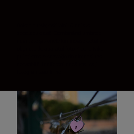
Bokeh cursiv, catifelat. Claritate
spectaculoasă. Combinând umbrele
nuanțate și zonele luminoase detaliate
obținute de aparatul foto Z de la Nikon,
puteți crea o senzație de dimensiune
deosebită. Indiferent dacă realizați
fotografii sau filme.