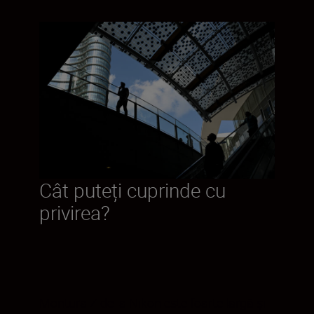
Cât puteți cuprinde cu
privirea?
Montura Z de la Nikon este foarte largă și