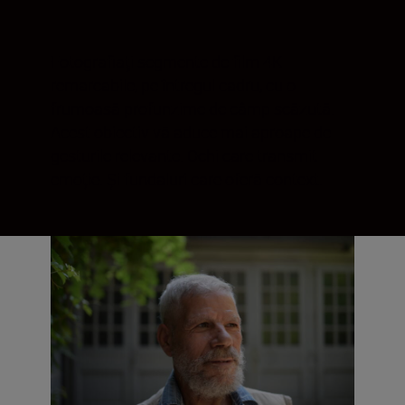
Fotografiaţi segmente de film 4K
remarcabile, pe întregul cadru, cu o
frumoasă profunzime de câmp scăzută.
Acest obiectiv vă aduce mai aproape de
gesturile relevante. Ochi care transmit
emoție. Și fundaluri care oferă context.