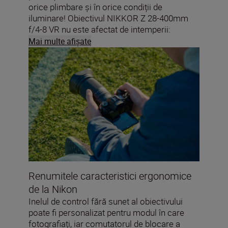
orice plimbare și în orice condiții de
iluminare! Obiectivul NIKKOR Z 28-400mm
f/4-8 VR nu este afectat de intemperii:
datorită etanșării fiabile din jurul monturii și
Mai multe afişate
tuturor componentelor mobile, praful și
picăturile de apă nu pot să pătrundă în
cilindrul obiectivului.
Renumitele caracteristici ergonomice
de la Nikon
Inelul de control fără sunet al obiectivului
poate fi personalizat pentru modul în care
fotografiați, iar comutatorul de blocare a