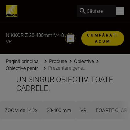
Căutare
NIKKOR Z 28-400mm f/4-8
CUMPĂRAŢI
VR
ACUM
Pagină principa...
Produse
Obiective
Prezentare gene...
Obiective pentr...
UN SINGUR OBIECTIV. TOATE
CADRELE.
ZOOM de 14,2x
28-400 mm
VR
FOARTE CLAR 