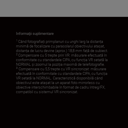
Informaţii suplimentare
1
Când fotografiați primplanuri cu unghi larg la distanța
minimă de focalizare cu parasolarul obiectivului atașat,
distanța de lucru devine (aprox.) 18,8 mm față de subiect.
2
Compensare cu 5 trepte prin VR: măsurare efectuată în
conformitate cu standardele CIPA, cu funcția VR setată la
NORMAL și zoomul la poziția maximă de telefotografie.
3
Compensare cu 5,5 trepte cu VR sincronizat: măsurare
efectuată în conformitate cu standardele CIPA, cu funcția
VR setată la NORMAL. Caracteristică disponibilă când
obiectivul este atașat la un aparat foto mirrorless cu
obiective interschimbabile în format de cadru întreg/FX,
compatibil cu sistemul VR sincronizat.