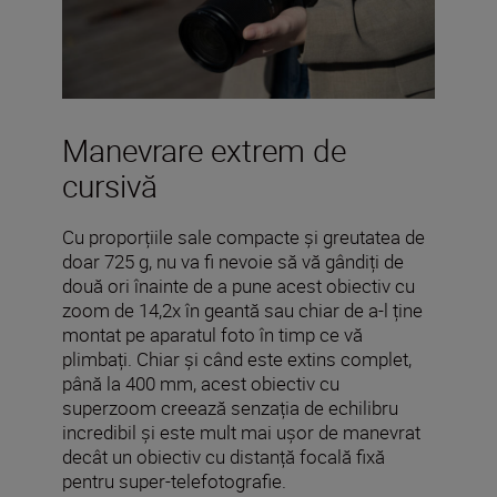
Manevrare extrem de
cursivă
Cu proporțiile sale compacte și greutatea de
doar 725 g, nu va fi nevoie să vă gândiți de
două ori înainte de a pune acest obiectiv cu
zoom de 14,2x în geantă sau chiar de a-l ține
montat pe aparatul foto în timp ce vă
plimbați. Chiar și când este extins complet,
până la 400 mm, acest obiectiv cu
superzoom creează senzația de echilibru
incredibil și este mult mai ușor de manevrat
decât un obiectiv cu distanță focală fixă
pentru super-telefotografie.