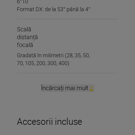
6°10′
Format DX: de la 53° până la 4°
Scală
distanță
focală
Gradată în milimetri (28, 35, 50,
70, 105, 200, 300, 400)
Încărcați mai mult
Accesorii incluse