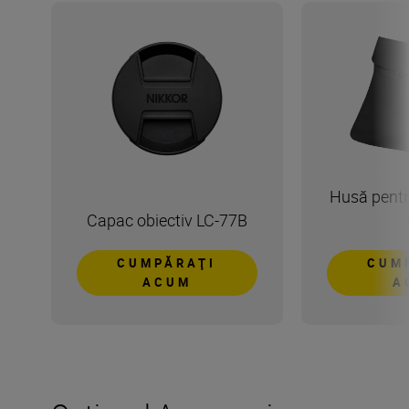
Husă pentr
Capac obiectiv LC-77B
CUMPĂRAŢI
CUM
ACUM
A