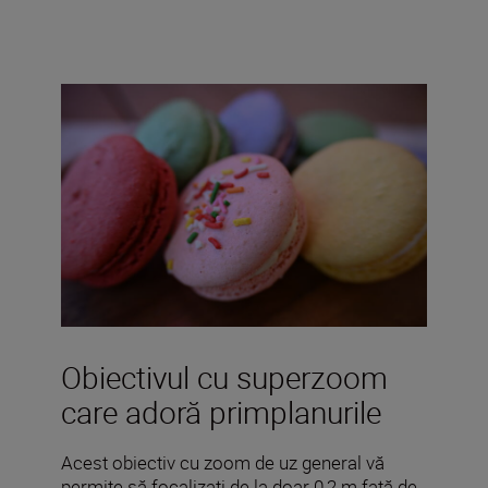
Obiectivul cu superzoom
care adoră primplanurile
Acest obiectiv cu zoom de uz general vă
permite să focalizați de la doar 0,2 m față de