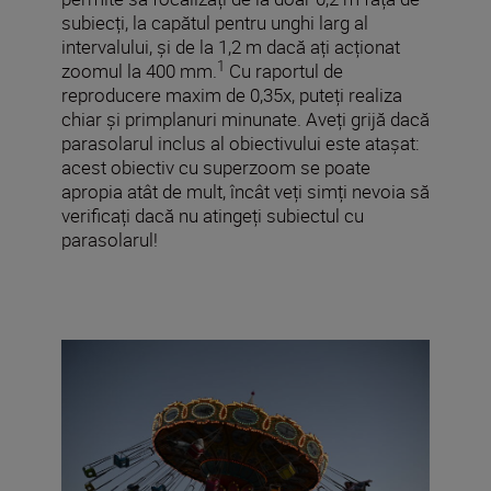
subiecți, la capătul pentru unghi larg al
intervalului, și de la 1,2 m dacă ați acționat
1
zoomul la 400 mm.
Cu raportul de
reproducere maxim de 0,35x, puteți realiza
chiar și primplanuri minunate. Aveți grijă dacă
parasolarul inclus al obiectivului este atașat:
acest obiectiv cu superzoom se poate
apropia atât de mult, încât veți simți nevoia să
verificați dacă nu atingeți subiectul cu
parasolarul!