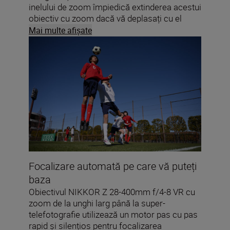
inelului de zoom împiedică extinderea acestui
obiectiv cu zoom dacă vă deplasați cu el
montat pe aparatul foto. Parasolarul inclus al
Mai multe afişate
obiectivului are un design pătrat atrăgător:
puteți să inversați acest parasolar pentru a
economisi spațiu la depozitarea obiectivului
și chiar să fotografiați cu acesta încă
inversat.
Focalizare automată pe care vă puteți
baza
Obiectivul NIKKOR Z 28-400mm f/4-8 VR cu
zoom de la unghi larg până la super-
telefotografie utilizează un motor pas cu pas
rapid și silențios pentru focalizarea