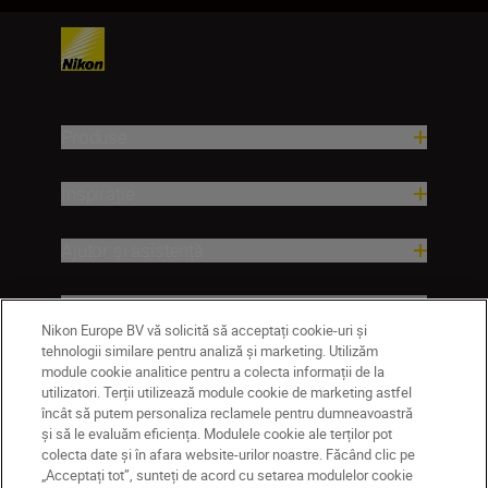
Produse
Inspirație
Ajutor și asistență
Companie
Nikon Europe BV vă solicită să acceptați cookie-uri și
tehnologii similare pentru analiză și marketing. Utilizăm
module cookie analitice pentru a colecta informații de la
utilizatori. Terții utilizează module cookie de marketing astfel
încât să putem personaliza reclamele pentru dumneavoastră
și să le evaluăm eficiența. Modulele cookie ale terților pot
colecta date și în afara website-urilor noastre. Făcând clic pe
„Acceptați tot”, sunteți de acord cu setarea modulelor cookie