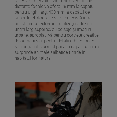
f/4-8 VR. Intervalul său foarte versatil de
distanțe focale vă oferă 28 mm la capătul
pentru unghi larg, 400 mm la capătul de
super-telefotografie și tot ce există între
aceste două extreme! Realizați cadre cu
unghi larg superbe, cu peisaje și imagini
urbane, apropiați-vă pentru portrete creative
de oameni sau pentru detalii arhitectonice
sau acționați zoomul până la capăt, pentru a
surprinde animale sălbatice timide în
habitatul lor natural.