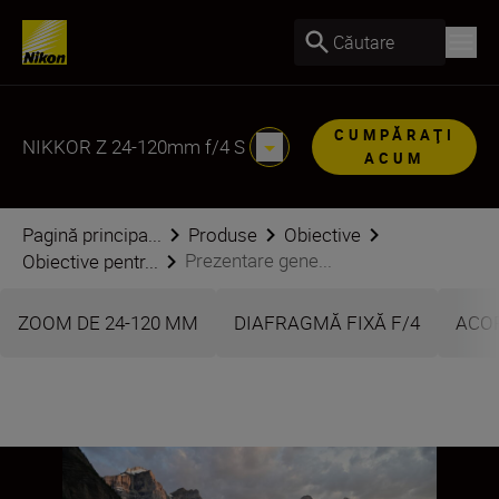
Căutare
CUMPĂRAŢI
NIKKOR Z 24-120mm f/4 S
ACUM
Pagină principa...
Produse
Obiective
Prezentare gene...
Obiective pentr...
ZOOM DE 24-120 MM
DIAFRAGMĂ FIXĂ F/4
ACO