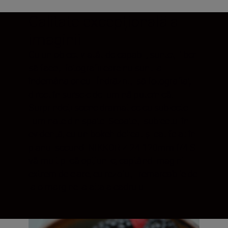
Calitate excepțională a
imaginii
Cu un obiectiv atât de capabil, sunteți liber
să faceți fotografii care nu sunt la
îndemâna oricui. Îndrăzniți să fotografiați
direct în sursele de lumină puternică.
Surprindeți scene dramatice cu subiecte
iluminate din spate. Scoateți subiectul în
evidență, cu un bokeh delicat și catifelat în
planul secund. NIKKOR Z 24-120mm f/4 S
vă multiplică opțiunile, captând imagini
extrem de clare, cu rezoluții remarcabile de
la o margine la alta a cadrului.