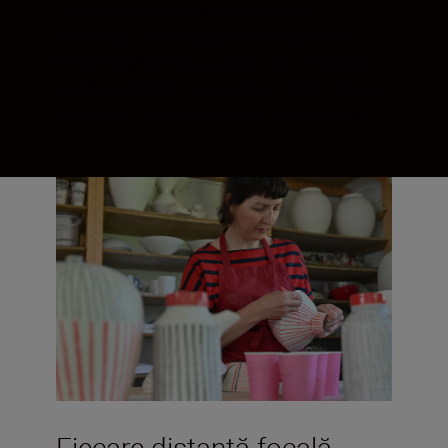
Fiecare cadru este captat în detalii
uimitoare, iar diafragma constantă f/4
înseamnă flexibilitate creativă, indiferent
dacă fotografiați la distanțe focale pentru
unghi larg, standard sau de telefotografie.
Fiecare distanță focală