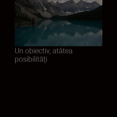
Un obiectiv, atâtea
posibilități
Destinații diferite. Inspirații proaspete.
Având o rază mare de acțiune, acest zoom
ușor din linia S oferă versatilitate și
comoditate, fără a compromite calitatea.