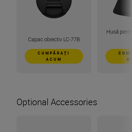
Husă pentr
Capac obiectiv LC-77B
CUMPĂRAŢI
CUM
ACUM
A
Optional Accessories