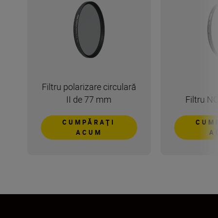
Filtru polarizare circulară
II de 77 mm
Filtru 
CUMPĂRAŢI
CUM
ACUM
A