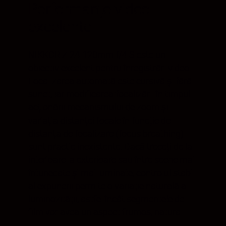
Performanțe video
excelente
NIKKOR Z 24-120mm f/4 S este un
obiectiv excelent pentru înregistrări video.
Focalizarea automată este cursivă și fără
sunet, iar modificarea focalizării în timpul
acționării mecanismului de zoom și
variația distanței focale în funcție de
distanța de focalizare (focus breathing)
sunt practic inexistente. Dacă treceți de la
interioare la exterioare sau între scene mai
întunecate și mai luminate, controlul stabil
al expunerii permite o variație naturală a
luminozității, astfel încât segmentele de
film vor avea un aspect frumos, natural.