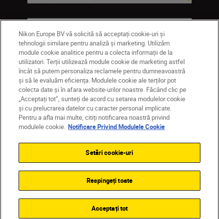
Companie
Nikon Europe BV vă solicită să acceptați cookie-uri și
tehnologii similare pentru analiză și marketing. Utilizăm
module cookie analitice pentru a colecta informații de la
utilizatori. Terții utilizează module cookie de marketing astfel
încât să putem personaliza reclamele pentru dumneavoastră
și să le evaluăm eficiența. Modulele cookie ale terților pot
colecta date și în afara website-urilor noastre. Făcând clic pe
„Acceptați tot”, sunteți de acord cu setarea modulelor cookie
și cu prelucrarea datelor cu caracter personal implicate.
Pentru a afla mai multe, citiți notificarea noastră privind
MD
Nikon Sites
modulele cookie.
Notificare Privind Modulele Cookie
Contactaţi-ne
Politică de confidențialitate
Termeni de utilizare
Setări cookie-uri
Notificare privind modulele cookie
Setări cookie
© 2026 Nikon
Respingeți toate
Back to top
Acceptați tot