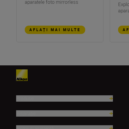
aparatele foto mirrorless
Explo
apara
AFLAȚI MAI MULTE
AF
Produse
Inspirație
Ajutor și asistență