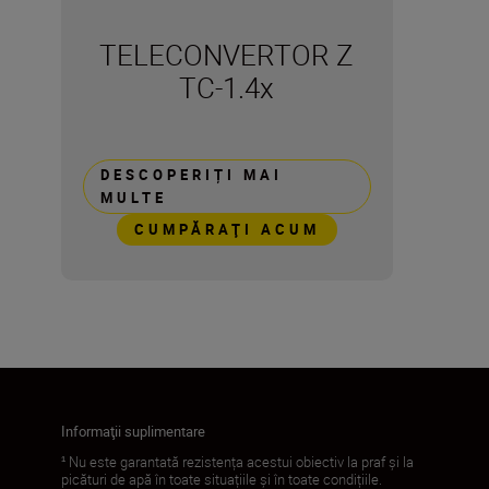
TELECONVERTOR Z
TC-1.4x
DESCOPERIȚI MAI
MULTE
CUMPĂRAŢI ACUM
Informaţii suplimentare
¹ Nu este garantată rezistența acestui obiectiv la praf și la
picături de apă în toate situațiile și în toate condițiile.