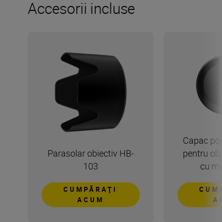
Accesorii incluse
Capac pos
Parasolar obiectiv HB-
pentru ob
103
cu mo
CUMPĂRAŢI
CUM
ACUM
A