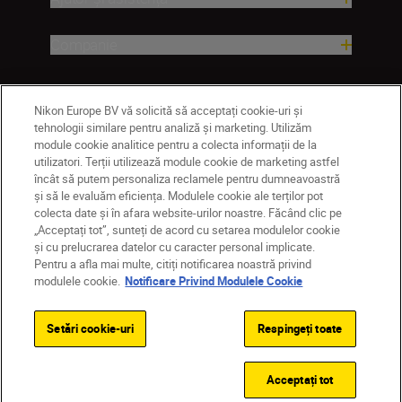
Companie
Nikon Europe BV vă solicită să acceptați cookie-uri și
tehnologii similare pentru analiză și marketing. Utilizăm
module cookie analitice pentru a colecta informații de la
utilizatori. Terții utilizează module cookie de marketing astfel
încât să putem personaliza reclamele pentru dumneavoastră
și să le evaluăm eficiența. Modulele cookie ale terților pot
colecta date și în afara website-urilor noastre. Făcând clic pe
MD
Nikon Sites
„Acceptați tot”, sunteți de acord cu setarea modulelor cookie
Contactaţi-ne
Politică de confidențialitate
și cu prelucrarea datelor cu caracter personal implicate.
Pentru a afla mai multe, citiți notificarea noastră privind
Termeni de utilizare
modulele cookie.
Notificare Privind Modulele Cookie
Notificare privind modulele cookie
Setări cookie
© 2026 Nikon
Setări cookie-uri
Respingeți toate
Back to top
Acceptați tot