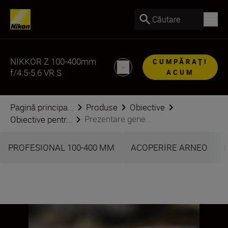
Căutare
NIKKOR Z 100-400mm
CUMPĂRAŢI
f/4.5-5.6 VR S
ACUM
Pagină principa...
Produse
Obiective
Prezentare gene...
Obiective pentr...
PROFESIONAL 100-400 MM
ACOPERIRE ARNEO