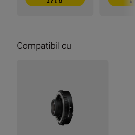
ACUM
A
Compatibil cu