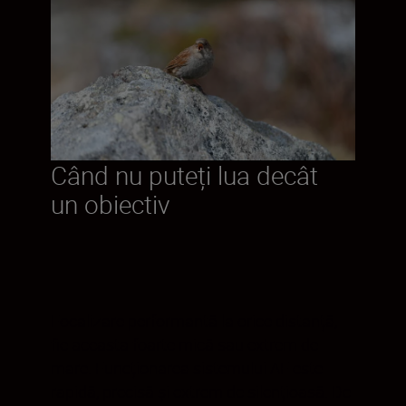
Când nu puteți lua decât
un obiectiv
Focalizare performantă la orice distanță,
fie aceasta foarte mică sau extrem de
mare. Funcționarea sistemului AF este
rapidă, precisă și extrem de silențioasă. De