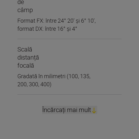
de
câmp
Format FX: între 24° 20' și 6° 10',
format DX: între 16° și 4°
Scală
distanță
focală
Gradată în milimetri (100, 135,
200, 300, 400)
Încărcați mai mult