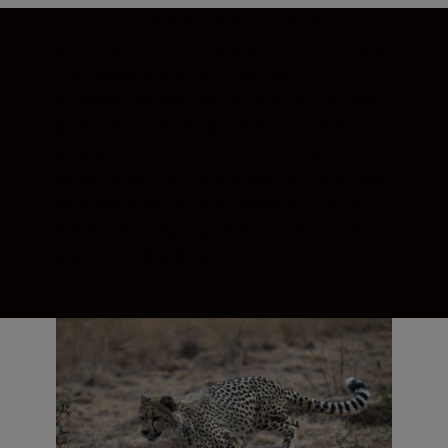
Duceți totul la bun sfârșit, cu un obiectiv
proiectat pentru minunata lume exterioară.
Etanșarea completă împotriva
intemperiilor protejează obiectivul de praf
și de umezeală, în special în jurul monturii
și tuturor componentelor mobile ale
obiectivului.¹ Lentila frontală este protejată
de acoperirea cu fluor neaderentă de la
Nikon, care respinge praful și umezeala și
poate fi curățată ușor.