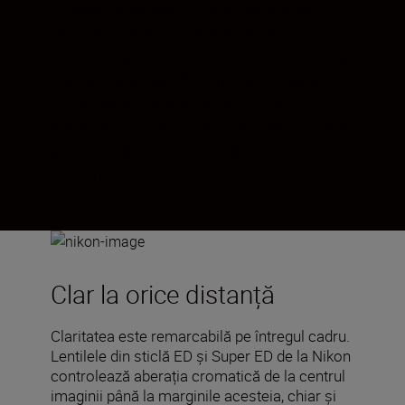
la păsări la avioane, urmărirea subiectului
este foarte stabilă când obiectivul este
utilizat cu aparate foto mirrorless din seria
Z de la Nikon care încorporează modurile
AF Animale și Vehicule. Rezoluția
remarcabilă a obiectivului se menține chiar
și atunci când se utilizează un
teleconvertor.
Clar la orice distanță
Claritatea este remarcabilă pe întregul cadru.
Lentilele din sticlă ED și Super ED de la Nikon
controlează aberația cromatică de la centrul
imaginii până la marginile acesteia, chiar și